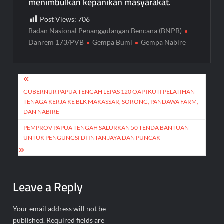
menimbulkan kepanikan masyarakat.
Post Views:
706
Badan Nasional Penanggulangan Bencana (BNPB)
Danrem 173/PVB
Gempa Bumi
Gempa Nabire
Post
navigation
GUBERNUR PAPUA TENGAH LEPAS 120 OAP IKUTI PELATIHAN
TENAGA KERJA KE BLK MAKASSAR, SORONG, PANDAWA FARM,
DAN NABIRE
PEMPROV PAPUA TENGAH SALURKAN 50 TENDA BANTUAN
UNTUK PENGUNGSI DI INTAN JAYA DAN PUNCAK
Leave a Reply
Your email address will not be
published.
Required fields are