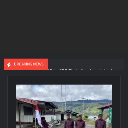
BREAKING NEWS
Gubernur Meki Nawipa Minta OPD Tingkatkan Kinerja Usai
DPR Papua Tengah Setujui Raperda APBD 2025
Gubernur Papua Tengah Tegas! ASN Wajib Terapkan Ber-
AKHLAK dan Beralih ke E-Kinerja Sebelum 2027
Razia Ketat di Pelabuhan Pomako, Aparat Sita 99,2 Liter Sopi
dari Kapal KM Sirimau