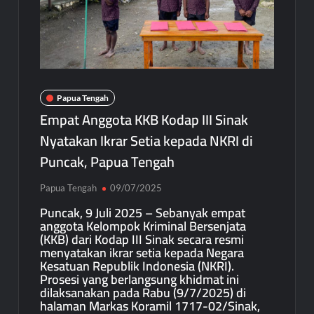
Bupati Mimika Teken Nota Kesepakatan Pembangunan
Gedung Perawatan C2 RSUD Mimika Senilai Rp242 Miliar
Pemkab Intan Jaya Terapkan WFH Setiap Jumat, Aktivitas ASN
Dipantau Secara Daring
Gubernur Meki Nawipa Paparkan Kemajuan Tujuh Program
Papua Tengah
Prioritas Pendidikan Papua Tengah Tahun 2025
Empat Anggota KKB Kodap III Sinak
Nyatakan Ikrar Setia kepada NKRI di
Puncak, Papua Tengah
Papua Tengah
09/07/2025
Puncak, 9 Juli 2025 – Sebanyak empat
anggota Kelompok Kriminal Bersenjata
(KKB) dari Kodap III Sinak secara resmi
menyatakan ikrar setia kepada Negara
Kesatuan Republik Indonesia (NKRI).
Prosesi yang berlangsung khidmat ini
dilaksanakan pada Rabu (9/7/2025) di
halaman Markas Koramil 1717-02/Sinak,