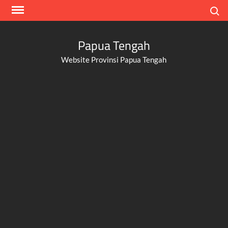
Skip
Search
to
content
Papua Tengah
Website Provinsi Papua Tengah