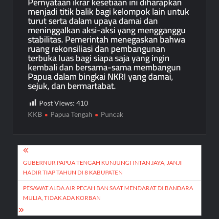
Pernyataan ikrar kesetiaan ini diharapkan
menjadi titik balik bagi kelompok lain untuk
turut serta dalam upaya damai dan
meninggalkan aksi-aksi yang mengganggu
stabilitas. Pemerintah menegaskan bahwa
ruang rekonsiliasi dan pembangunan
terbuka luas bagi siapa saja yang ingin
kembali dan bersama-sama membangun
Papua dalam bingkai NKRI yang damai,
sejuk, dan bermartabat.
Post Views:
410
KKB
Papua Tengah
Puncak
Post
navigation
GUBERNUR PAPUA TENGAH KUNJUNGI INTAN JAYA, JANJI
HADIR TIAP TAHUN DI 8 KABUPATEN
PESAWAT ALDA AIR PECAH BAN SAAT MENDARAT DI BANDARA
MULIA, TIDAK ADA KORBAN