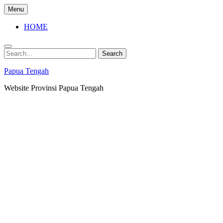
Skip
Menu
to
content
HOME
Search
Search
for:
Papua Tengah
Website Provinsi Papua Tengah