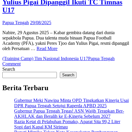
Yulius Pigai Dipanggil Ikuti TC Timnas
U17
Papua Tengah
29/08/2025
Nabire, 29 Agustus 2025 – Kabar gembira datang dari dunia
sepakbola Papua. Dua talenta muda binaan Papua Football
Academy (PFA), yakni Peres Tjoo dan Yulius Pigai, resmi dipanggil
oleh Persatuan …
Read More
(Training Camp) Tim Nasional Indonesia U17
Papua Tengah
on
Comment
Dua
Search
Pemain
Search
Papua,
Peres
Berita Terbaru
Tjoo
dan
Gubernur Meki Nawipa Minta OPD Tingkatkan Kinerja Usai
Yulius
DPR Papua Tengah Setujui Raperda APBD 2025
Pigai
Gubernur Papua Tengah Tegas! ASN Wajib Terapkan Ber-
Dipanggil
AKHLAK dan Beralih ke E-Kinerja Sebelum 2027
Ikuti
Razia Ketat di Pelabuhan Pomako, Aparat Sita 99,2 Liter
TC
Sopi dari Kapal KM Sirimau
Timnas