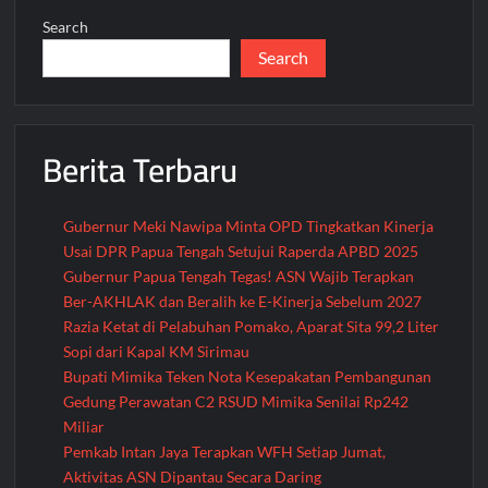
Konflik
Search
Sosial
Search
di
Mimika,
Deiyai,
Dogiyai,
Berita Terbaru
dan
Kapiraya
Gubernur Meki Nawipa Minta OPD Tingkatkan Kinerja
Usai DPR Papua Tengah Setujui Raperda APBD 2025
Gubernur Papua Tengah Tegas! ASN Wajib Terapkan
Ber-AKHLAK dan Beralih ke E-Kinerja Sebelum 2027
Razia Ketat di Pelabuhan Pomako, Aparat Sita 99,2 Liter
Sopi dari Kapal KM Sirimau
Bupati Mimika Teken Nota Kesepakatan Pembangunan
Gedung Perawatan C2 RSUD Mimika Senilai Rp242
Miliar
Pemkab Intan Jaya Terapkan WFH Setiap Jumat,
Aktivitas ASN Dipantau Secara Daring