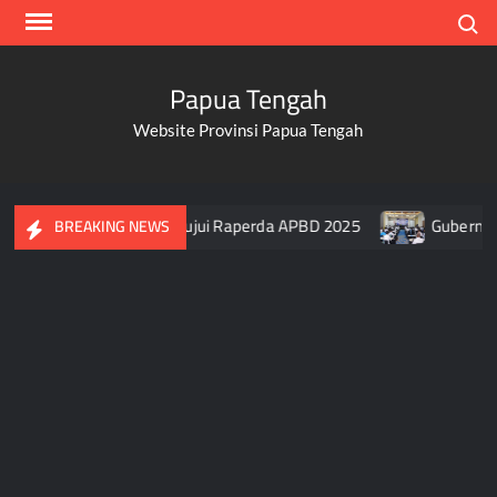
Skip
Search
to
content
Papua Tengah
Website Provinsi Papua Tengah
i DPR Papua Tengah Setujui Raperda APBD 2025
Gubernur P
BREAKING NEWS