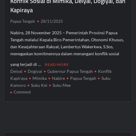
Konflik Sosial di Mimika, Deiyai, Dogiyai, dan
Kapiraya
Papua Tengah
28/11/2025
Nabire, 28 November 2025 – Pemerintah Provinsi Papua
Tengah melalui Kepala Biro Pemerintahan, Otonomi Khusus,
dan Kesejahteraan Rakyat, Lambertus Wakerkwa, S.Sos,
menegaskan komitmennya dalam menangani konflik sosial
yang terjadi di …
READ MORE
Deiyai
Dogiyai
Gubernur Papua Tengah
Konflik
Kapiraya
Mimika
Nabire
Papua Tengah
Suku
Kamoro
Suku Kei
Suku Mee
on
Comment
Pemprov
Papua
Tengah
Bentuk
Tim
Tangani