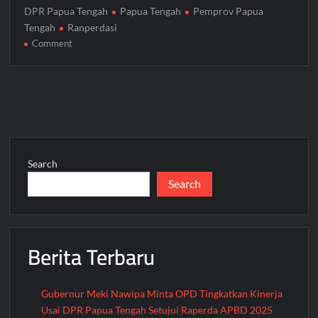
DPR Papua Tengah
Papua Tengah
Pemprov Papua
Tengah
Ranperdasi
on
Comment
DPR
Papua
Tengah
dan
Pemprov
Bahas
Tiga
Search
Ranperdasi
Search
Prioritas
untuk
Perkuat
Fondasi
Berita Terbaru
Pemerintahan
Gubernur Meki Nawipa Minta OPD Tingkatkan Kinerja
Usai DPR Papua Tengah Setujui Raperda APBD 2025