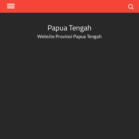
Skip
Search
to
content
Papua Tengah
Website Provinsi Papua Tengah