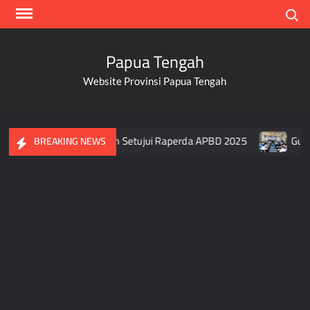
Skip
Search
to
content
Papua Tengah
Website Provinsi Papua Tengah
 Usai DPR Papua Tengah Setujui Raperda APBD 2025
Gubern
BREAKING NEWS