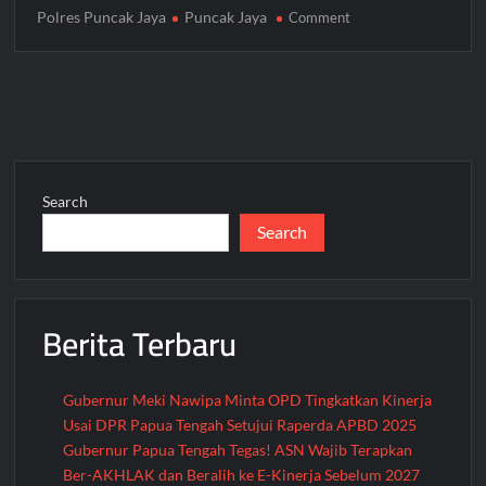
Polres Puncak Jaya
Puncak Jaya
on
Comment
Polsek
Mulia
Tanam
Jagung
dan
Sayuran
Dukung
Search
Program
Search
Ketahanan
Pangan
di
Puncak
Berita Terbaru
Jaya
Gubernur Meki Nawipa Minta OPD Tingkatkan Kinerja
Usai DPR Papua Tengah Setujui Raperda APBD 2025
Gubernur Papua Tengah Tegas! ASN Wajib Terapkan
Ber-AKHLAK dan Beralih ke E-Kinerja Sebelum 2027