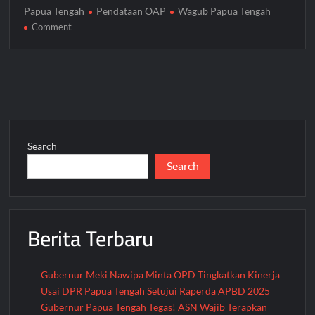
Papua Tengah
Pendataan OAP
Wagub Papua Tengah
on
Comment
Pemprov
Papua
Tengah
Genjot
Pendataan
OAP
dalam
Search
SIAK
Search
Plus
untuk
Percepat
Alokasi
Berita Terbaru
Dana
Otsus
Gubernur Meki Nawipa Minta OPD Tingkatkan Kinerja
Usai DPR Papua Tengah Setujui Raperda APBD 2025
Gubernur Papua Tengah Tegas! ASN Wajib Terapkan