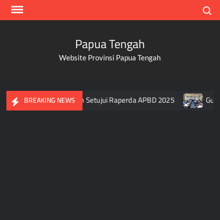
Skip
Search
to
content
Papua Tengah
Website Provinsi Papua Tengah
 Usai DPR Papua Tengah Setujui Raperda APBD 2025
Gubern
BREAKING NEWS