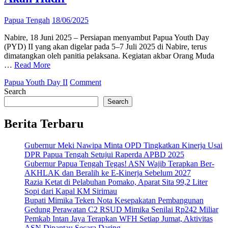
Papua Tengah
18/06/2025
Nabire, 18 Juni 2025 – Persiapan menyambut Papua Youth Day
(PYD) II yang akan digelar pada 5–7 Juli 2025 di Nabire, terus
dimatangkan oleh panitia pelaksana. Kegiatan akbar Orang Muda
…
Read More
on
Papua Youth Day II
Comment
Nabire
Search
Siap
Search
Gelar
Papua
Berita Terbaru
Youth
Day
Gubernur Meki Nawipa Minta OPD Tingkatkan Kinerja Usai
II
DPR Papua Tengah Setujui Raperda APBD 2025
2025,
Gubernur Papua Tengah Tegas! ASN Wajib Terapkan Ber-
Ribuan
AKHLAK dan Beralih ke E-Kinerja Sebelum 2027
OMK
Razia Ketat di Pelabuhan Pomako, Aparat Sita 99,2 Liter
dari
Sopi dari Kapal KM Sirimau
Seluruh
Bupati Mimika Teken Nota Kesepakatan Pembangunan
Papua
Gedung Perawatan C2 RSUD Mimika Senilai Rp242 Miliar
Akan
Pemkab Intan Jaya Terapkan WFH Setiap Jumat, Aktivitas
Hadir
ASN Dipantau Secara Daring