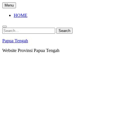
Skip
Menu
to
content
HOME
Search
Search
for:
Papua Tengah
Website Provinsi Papua Tengah