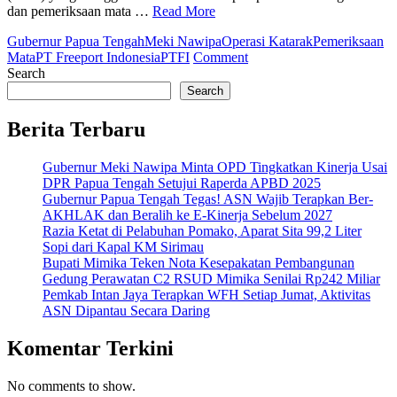
dan pemeriksaan mata …
Read More
Gubernur Papua Tengah
Meki Nawipa
Operasi Katarak
Pemeriksaan
on
Mata
PT Freeport Indonesia
PTFI
Comment
Gubernur
Search
Papua
Search
Tengah
Apresiasi
Berita Terbaru
Operasi
Katarak
Gubernur Meki Nawipa Minta OPD Tingkatkan Kinerja Usai
Gratis
DPR Papua Tengah Setujui Raperda APBD 2025
dan
Gubernur Papua Tengah Tegas! ASN Wajib Terapkan Ber-
Pemeriksaan
AKHLAK dan Beralih ke E-Kinerja Sebelum 2027
Mata
Razia Ketat di Pelabuhan Pomako, Aparat Sita 99,2 Liter
PT
Sopi dari Kapal KM Sirimau
Freeport
Bupati Mimika Teken Nota Kesepakatan Pembangunan
Indonesia
Gedung Perawatan C2 RSUD Mimika Senilai Rp242 Miliar
di
Pemkab Intan Jaya Terapkan WFH Setiap Jumat, Aktivitas
Nabire
ASN Dipantau Secara Daring
Komentar Terkini
No comments to show.