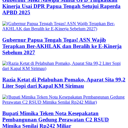
Kinerja Usai DPR Papua Tengah Setujui Raperda
APBD 2025
Gubernur Papua Tengah Tegas! ASN Wajib
Terapkan Ber-AKHLAK dan Beralih ke E-Kinerja
Sebelum 2027
Razia Ketat di Pelabuhan Pomako, Aparat Sita 99,2
Liter Sopi dari Kapal KM Sirimau
Bupati Mimika Teken Nota Kesepakatan
Pembangunan Gedung Perawatan C2 RSUD
Mimika Senilai Rp242 Miliar