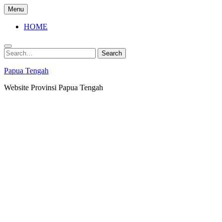
Skip
Menu
to
content
HOME
Search
Search
for:
Papua Tengah
Website Provinsi Papua Tengah