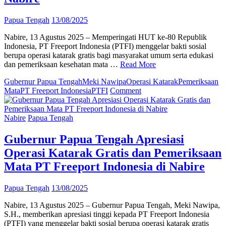
Papua Tengah
13/08/2025
Nabire, 13 Agustus 2025 – Memperingati HUT ke-80 Republik
Indonesia, PT Freeport Indonesia (PTFI) menggelar bakti sosial
berupa operasi katarak gratis bagi masyarakat umum serta edukasi
dan pemeriksaan kesehatan mata …
Read More
Gubernur Papua Tengah
Meki Nawipa
Operasi Katarak
Pemeriksaan
on
Mata
PT Freeport Indonesia
PTFI
Comment
PT
Freeport
Gelar
Nabire
Papua Tengah
Operasi
Katarak
Gubernur Papua Tengah Apresiasi
Gratis
Operasi Katarak Gratis dan Pemeriksaan
dan
Pemeriksaan
Mata PT Freeport Indonesia di Nabire
Mata
Pelajar
Papua Tengah
13/08/2025
di
Nabire
Nabire, 13 Agustus 2025 – Gubernur Papua Tengah, Meki Nawipa,
S.H., memberikan apresiasi tinggi kepada PT Freeport Indonesia
(PTFI) yang menggelar bakti sosial berupa operasi katarak gratis