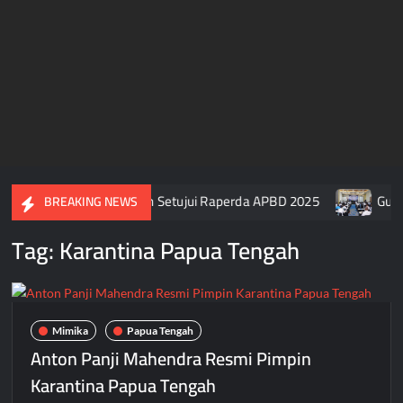
a Usai DPR Papua Tengah Setujui Raperda APBD 2025
Guber
BREAKING NEWS
Tag:
Karantina Papua Tengah
Mimika
Papua Tengah
Anton Panji Mahendra Resmi Pimpin
Karantina Papua Tengah