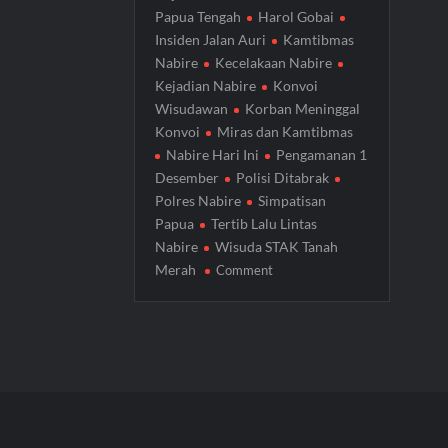
Papua Tengah
Harol Gobai
Insiden Jalan Auri
Kamtibmas
Nabire
Kecelakaan Nabire
Kejadian Nabire
Konvoi
Wisudawan
Korban Meninggal
Konvoi
Miras dan Kamtibmas
Nabire Hari Ini
Pengamanan 1
Desember
Polisi Ditabrak
Polres Nabire
Simpatisan
Papua
Tertib Lalu Lintas
Nabire
Wisuda STAK Tanah
on
Merah
Comment
Wisudawan
Bentangkan
Bendera
Bintang
Kejora
saat
Konvoi,
Satu