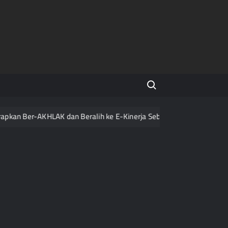
Search for:
an Ber-AKHLAK dan Beralih ke E-Kinerja Sebelum 2027
Razi