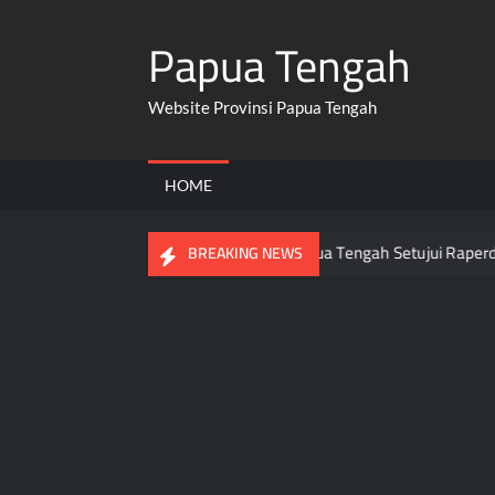
Skip
Papua Tengah
to
content
Website Provinsi Papua Tengah
HOME
a OPD Tingkatkan Kinerja Usai DPR Papua Tengah Setujui Raperda 
BREAKING NEWS