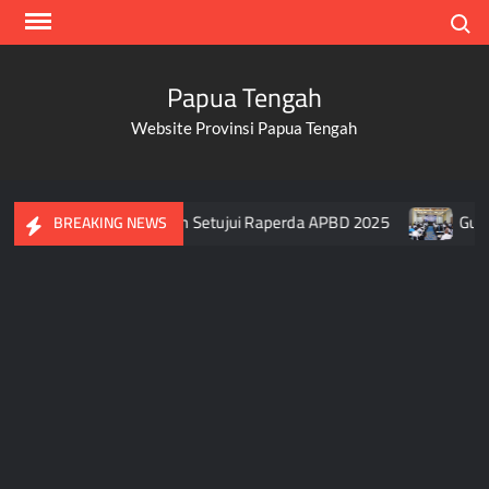
Skip
Search
to
content
Papua Tengah
Website Provinsi Papua Tengah
 Usai DPR Papua Tengah Setujui Raperda APBD 2025
Gubern
BREAKING NEWS