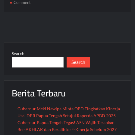
on
Comment
Kepala
Telkom
Pastikan
Gangguan
Internet
di
Nabire
Search
Segera
Search
Teratasi
Berita Terbaru
Gubernur Meki Nawipa Minta OPD Tingkatkan Kinerja
Usai DPR Papua Tengah Setujui Raperda APBD 2025
Gubernur Papua Tengah Tegas! ASN Wajib Terapkan
Ber-AKHLAK dan Beralih ke E-Kinerja Sebelum 2027