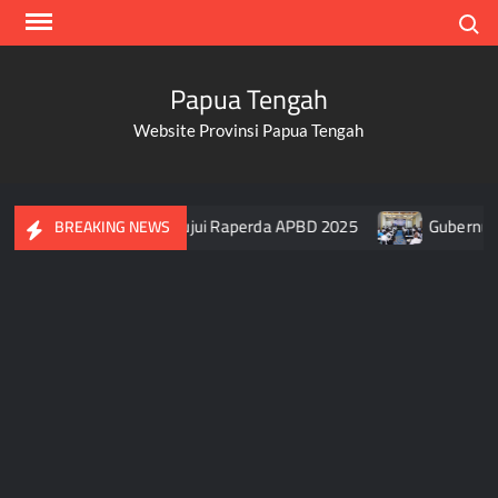
Skip
Search
to
content
Papua Tengah
Website Provinsi Papua Tengah
 DPR Papua Tengah Setujui Raperda APBD 2025
Gubernur Pa
BREAKING NEWS