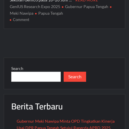
READ MORE
GenIUS Research Expo 2025
Gubernur Papua Tengah
Meki Nawipa
Papua Tengah
on
Comment
GenIUS
Research
Expo
2025
Tingkatkan
Optimisme
Masa
Search
Depan
Search
Indonesia
dari
Timur,
Gubernur
Berita Terbaru
Meki
Nawipa:
Jangan
Takut
Gubernur Meki Nawipa Minta OPD Tingkatkan Kinerja
Bermimpi
Usai DPR Papua Tengah Setujui Raperda APBD 2025