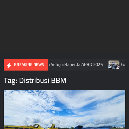
 Usai DPR Papua Tengah Setujui Raperda APBD 2025
Gubern
BREAKING NEWS
Tag:
Distribusi BBM