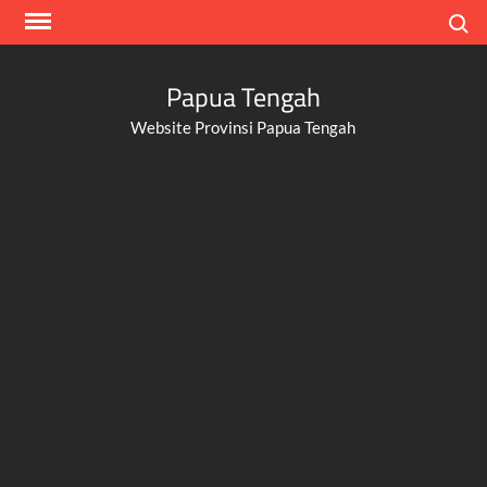
Skip
Search
to
content
Papua Tengah
Website Provinsi Papua Tengah