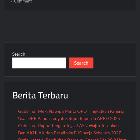
on
Comment
BBM
Mulai
Didistribusikan
Lewat
Udara,
Tiga
Kabupaten
Search
di
Search
Papua
Tengah
Kini
Nikmati
Berita Terbaru
Listrik
Menyala
Gubernur Meki Nawipa Minta OPD Tingkatkan Kinerja
Usai DPR Papua Tengah Setujui Raperda APBD 2025
Gubernur Papua Tengah Tegas! ASN Wajib Terapkan
Ber-AKHLAK dan Beralih ke E-Kinerja Sebelum 2027
Razia Ketat di Pelabuhan Pomako, Aparat Sita 99,2 Liter