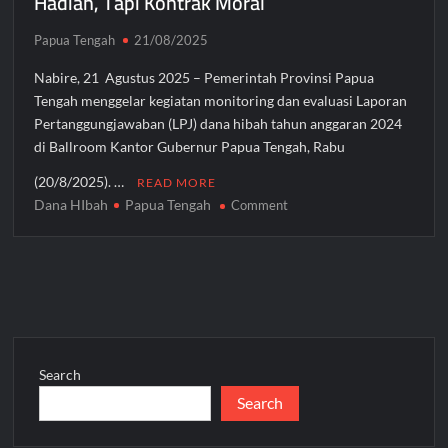
Hadiah, Tapi Kontrak Moral
Papua Tengah
21/08/2025
Nabire, 21 Agustus 2025 – Pemerintah Provinsi Papua
Tengah menggelar kegiatan monitoring dan evaluasi Laporan
Pertanggungjawaban (LPJ) dana hibah tahun anggaran 2024
di Ballroom Kantor Gubernur Papua Tengah, Rabu
(20/8/2025). …
READ MORE
Dana HIbah
Papua Tengah
on
Comment
Sekda
Papua
Tengah:
Dana
Hibah
Bukan
Hadiah,
Search
Tapi
Search
Kontrak
Moral