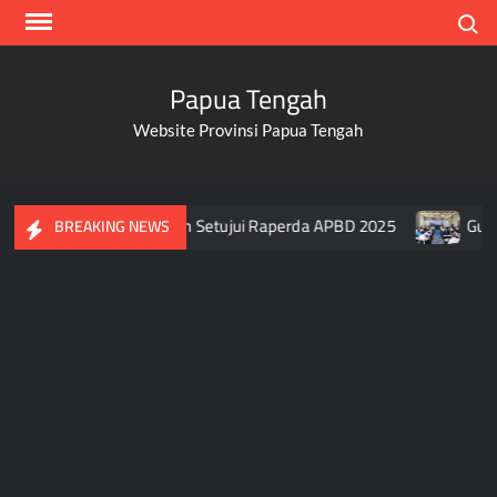
Skip
Search
to
content
Papua Tengah
Website Provinsi Papua Tengah
a Usai DPR Papua Tengah Setujui Raperda APBD 2025
Guber
BREAKING NEWS