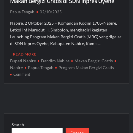
Makan Bergizi Gratis di SDN Inpres Oyehe
Papua Tengah
02/10/2025
Nabire, 2 Oktober 2025 – Komandan Kodim 1705/Nabire,
Letkol Inf Marudut H. Simbolon, menghadiri kegiatan
Launching Program Makan Bergizi Gratis (MBG) yang digelar
di SDN Inpres Oyehe, Kabupaten Nabire, Kamis …
READ MORE
Bupati Nabire
Dandim Nabire
Makan Bergizi Gratis
Nabire
Papua Tengah
Program Makan Bergizi Gratis
on
Comment
Dandim
Nabire
Dukung
Launching
Program
Makan
Bergizi
Search
Gratis
Search
di