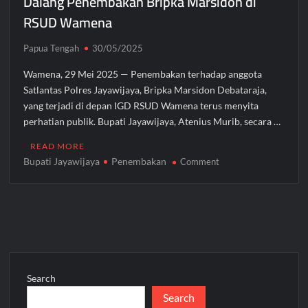
Dalang Penembakan Bripka Marsidon di
Bupati Mimika Teken Nota Kesepakatan Pembangunan
Gedung Perawatan C2 RSUD Mimika Senilai Rp242 Miliar
RSUD Wamena
Pemkab Intan Jaya Terapkan WFH Setiap Jumat, Aktivitas ASN
Papua Tengah
30/05/2025
Dipantau Secara Daring
Wamena, 29 Mei 2025 — Penembakan terhadap anggota
Satlantas Polres Jayawijaya, Bripka Marsidon Debataraja,
Gubernur Meki Nawipa Paparkan Kemajuan Tujuh Program
yang terjadi di depan IGD RSUD Wamena terus menyita
Prioritas Pendidikan Papua Tengah Tahun 2025
perhatian publik. Bupati Jayawijaya, Atenius Murib, secara …
READ MORE
Bupati Jayawijaya
Penembakan
on
Comment
Bupati
Jayawijaya
Tuding
Egianus
Kogoya
Dalang
Penembakan
Search
Bripka
Search
Marsidon