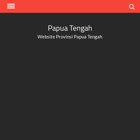
Skip
Search
to
content
Papua Tengah
Website Provinsi Papua Tengah