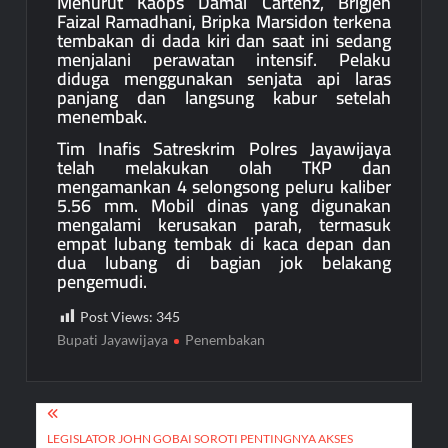
Menurut Kaops Damai Cartenz, Brigjen
Faizal Ramadhani, Bripka Marsidon terkena
tembakan di dada kiri dan saat ini sedang
menjalani perawatan intensif. Pelaku
diduga menggunakan senjata api laras
panjang dan langsung kabur setelah
menembak.
Tim Inafis Satreskrim Polres Jayawijaya
telah melakukan olah TKP dan
mengamankan 4 selongsong peluru kaliber
5.56 mm. Mobil dinas yang digunakan
mengalami kerusakan parah, termasuk
empat lubang tembak di kaca depan dan
dua lubang di bagian jok belakang
pengemudi.
Post Views:
345
Bupati Jayawijaya
Penembakan
Post
LEGISLATOR JOHN GOBAI SOROTI PENTINGNYA AKSES