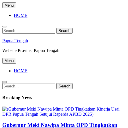
Skip
Menu
to
content
HOME
Search
Search
for:
Papua Tengah
Website Provinsi Papua Tengah
Menu
HOME
Search
Search
for:
Breaking News
Gubernur Meki Nawipa Minta OPD Tingkatkan