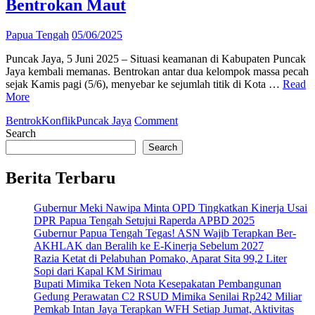
Bentrokan Maut
Papua Tengah
05/06/2025
Puncak Jaya, 5 Juni 2025 – Situasi keamanan di Kabupaten Puncak
Jaya kembali memanas. Bentrokan antar dua kelompok massa pecah
sejak Kamis pagi (5/6), menyebar ke sejumlah titik di Kota …
Read
More
on
Bentrok
Konflik
Puncak Jaya
Comment
Puncak
Search
Jaya
Search
Memanas!
2
Berita Terbaru
Tewas,
215
Gubernur Meki Nawipa Minta OPD Tingkatkan Kinerja Usai
Luka,
DPR Papua Tengah Setujui Raperda APBD 2025
dan
Gubernur Papua Tengah Tegas! ASN Wajib Terapkan Ber-
12
AKHLAK dan Beralih ke E-Kinerja Sebelum 2027
Rumah
Razia Ketat di Pelabuhan Pomako, Aparat Sita 99,2 Liter
Dibakar
Sopi dari Kapal KM Sirimau
dalam
Bupati Mimika Teken Nota Kesepakatan Pembangunan
Bentrokan
Gedung Perawatan C2 RSUD Mimika Senilai Rp242 Miliar
Maut
Pemkab Intan Jaya Terapkan WFH Setiap Jumat, Aktivitas