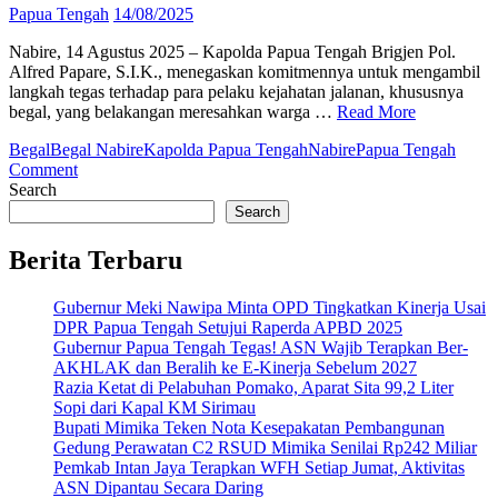
Papua Tengah
14/08/2025
Nabire, 14 Agustus 2025 – Kapolda Papua Tengah Brigjen Pol.
Alfred Papare, S.I.K., menegaskan komitmennya untuk mengambil
langkah tegas terhadap para pelaku kejahatan jalanan, khususnya
begal, yang belakangan meresahkan warga …
Read More
Begal
Begal Nabire
Kapolda Papua Tengah
Nabire
Papua Tengah
on
Comment
Kapolda
Search
Papua
Search
Tengah
Janji
Berita Terbaru
Tindak
Tegas
Gubernur Meki Nawipa Minta OPD Tingkatkan Kinerja Usai
Pelaku
DPR Papua Tengah Setujui Raperda APBD 2025
Begal
Gubernur Papua Tengah Tegas! ASN Wajib Terapkan Ber-
di
AKHLAK dan Beralih ke E-Kinerja Sebelum 2027
Nabire
Razia Ketat di Pelabuhan Pomako, Aparat Sita 99,2 Liter
Sopi dari Kapal KM Sirimau
Bupati Mimika Teken Nota Kesepakatan Pembangunan
Gedung Perawatan C2 RSUD Mimika Senilai Rp242 Miliar
Pemkab Intan Jaya Terapkan WFH Setiap Jumat, Aktivitas
ASN Dipantau Secara Daring