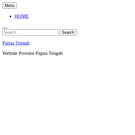
Skip
Menu
to
content
HOME
Search
Search
for:
Papua Tengah
Website Provinsi Papua Tengah