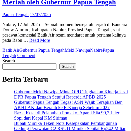
Meriah oleh Gubernur Papua Tengah
Papua Tengah
17/07/2025
Nabire, 17 Juli 2025 – Sebuah momen bersejarah terjadi di Bandara
Douw Aturure, Kabupaten Nabire, Provinsi Papua Tengah, saat
pesawat komersial Batik Air resmi mendarat untuk pertama kalinya
pada Rabu …
Read More
Batik Air
Gubernur Papua Tengah
Meki Nawipa
Nabire
Papua
on
Tengah
Comment
Sejarah
Search
Baru!
Search
Batik
Air
Berita Terbaru
Mendarat
Perdana
Gubernur Meki Nawipa Minta OPD Tingkatkan Kinerja Usai
di
DPR Papua Tengah Setujui Raperda APBD 2025
Bandara
Gubernur Papua Tengah Tegas! ASN Wajib Terapkan Ber-
Nabire,
AKHLAK dan Beralih ke E-Kinerja Sebelum 2027
Disambut
Razia Ketat di Pelabuhan Pomako, Aparat Sita 99,2 Liter
Meriah
Sopi dari Kapal KM Sirimau
oleh
Bupati Mimika Teken Nota Kesepakatan Pembangunan
Gubernur
Gedung Perawatan C2 RSUD Mimika Senilai Rp242 Miliar
Papua