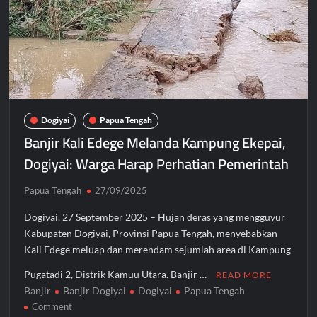
Bupati Mimika Teken Nota Kesepakatan Pembangunan
Gedung Perawatan C2 RSUD Mimika Senilai Rp242 Miliar
Pemkab Intan Jaya Terapkan WFH Setiap Jumat, Aktivitas ASN
Dipantau Secara Daring
Gubernur Meki Nawipa Paparkan Kemajuan Tujuh Program
Prioritas Pendidikan Papua Tengah Tahun 2025
Dogiyai
Papua Tengah
Banjir Kali Edege Melanda Kampung Ekepai,
Dogiyai: Warga Harap Perhatian Pemerintah
Papua Tengah
27/09/2025
Dogiyai, 27 September 2025 – Hujan deras yang mengguyur
Kabupaten Dogiyai, Provinsi Papua Tengah, menyebabkan
Kali Edege meluap dan merendam sejumlah area di Kampung
Pugatadi 2, Distrik Kamuu Utara. Banjir …
READ MORE
Banjir
Banjir Dogiyai
Dogiyai
Papua Tengah
on
Comment