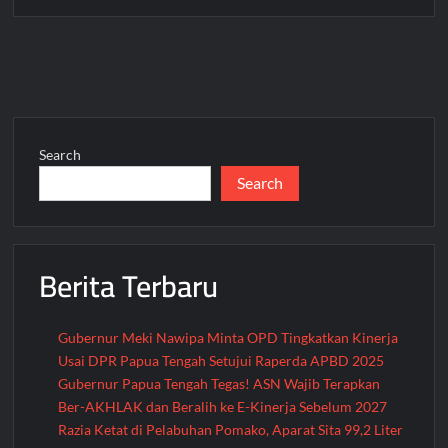
Banjir
Kali
Edege
Melanda
Kampung
Ekepai,
Dogiyai:
Search
Warga
Search
Harap
Perhatian
Pemerintah
Berita Terbaru
Gubernur Meki Nawipa Minta OPD Tingkatkan Kinerja
Usai DPR Papua Tengah Setujui Raperda APBD 2025
Gubernur Papua Tengah Tegas! ASN Wajib Terapkan
Ber-AKHLAK dan Beralih ke E-Kinerja Sebelum 2027
Razia Ketat di Pelabuhan Pomako, Aparat Sita 99,2 Liter