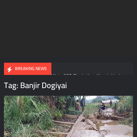
BREAKING NEWS
Gubernur Meki Nawipa Minta OPD Tingkatkan Kinerja Usai
DPR Papua Tengah Setujui Raperda APBD 2025
Tag:
Banjir Dogiyai
Gubernur Papua Tengah Tegas! ASN Wajib Terapkan Ber-
AKHLAK dan Beralih ke E-Kinerja Sebelum 2027
Razia Ketat di Pelabuhan Pomako, Aparat Sita 99,2 Liter Sopi
dari Kapal KM Sirimau