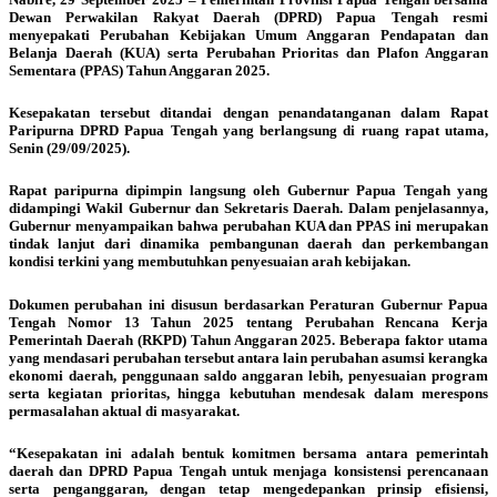
Dewan Perwakilan Rakyat Daerah (DPRD) Papua Tengah resmi
menyepakati Perubahan Kebijakan Umum Anggaran Pendapatan dan
Belanja Daerah (KUA) serta Perubahan Prioritas dan Plafon Anggaran
Sementara (PPAS) Tahun Anggaran 2025.
Kesepakatan tersebut ditandai dengan penandatanganan dalam Rapat
Paripurna DPRD Papua Tengah yang berlangsung di ruang rapat utama,
Senin (29/09/2025).
Rapat paripurna dipimpin langsung oleh Gubernur Papua Tengah yang
didampingi Wakil Gubernur dan Sekretaris Daerah. Dalam penjelasannya,
Gubernur menyampaikan bahwa perubahan KUA dan PPAS ini merupakan
tindak lanjut dari dinamika pembangunan daerah dan perkembangan
kondisi terkini yang membutuhkan penyesuaian arah kebijakan.
Dokumen perubahan ini disusun berdasarkan Peraturan Gubernur Papua
Tengah Nomor 13 Tahun 2025 tentang Perubahan Rencana Kerja
Pemerintah Daerah (RKPD) Tahun Anggaran 2025. Beberapa faktor utama
yang mendasari perubahan tersebut antara lain perubahan asumsi kerangka
ekonomi daerah, penggunaan saldo anggaran lebih, penyesuaian program
serta kegiatan prioritas, hingga kebutuhan mendesak dalam merespons
permasalahan aktual di masyarakat.
“Kesepakatan ini adalah bentuk komitmen bersama antara pemerintah
daerah dan DPRD Papua Tengah untuk menjaga konsistensi perencanaan
serta penganggaran, dengan tetap mengedepankan prinsip efisiensi,