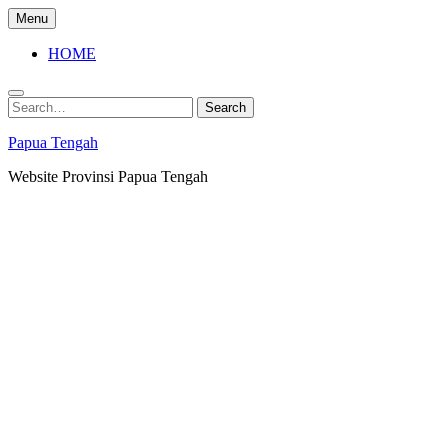
Skip
Menu
to
content
HOME
Search
Search
for:
Papua Tengah
Website Provinsi Papua Tengah