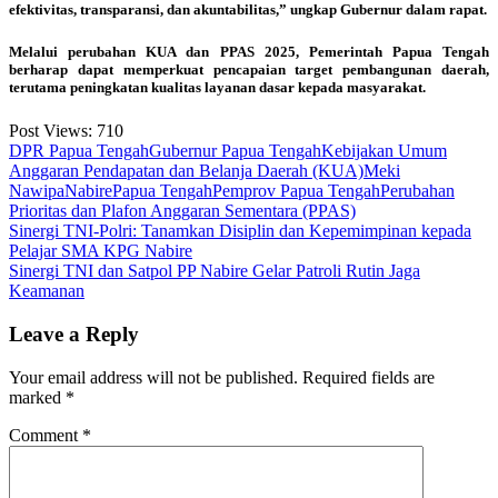
efektivitas, transparansi, dan akuntabilitas,” ungkap Gubernur dalam rapat.
Melalui perubahan KUA dan PPAS 2025, Pemerintah Papua Tengah
berharap dapat memperkuat pencapaian target pembangunan daerah,
terutama peningkatan kualitas layanan dasar kepada masyarakat.
Post Views:
710
DPR Papua Tengah
Gubernur Papua Tengah
Kebijakan Umum
Anggaran Pendapatan dan Belanja Daerah (KUA)
Meki
Nawipa
Nabire
Papua Tengah
Pemprov Papua Tengah
Perubahan
Prioritas dan Plafon Anggaran Sementara (PPAS)
Post
Sinergi TNI-Polri: Tanamkan Disiplin dan Kepemimpinan kepada
Pelajar SMA KPG Nabire
navigation
Sinergi TNI dan Satpol PP Nabire Gelar Patroli Rutin Jaga
Keamanan
Leave a Reply
Your email address will not be published.
Required fields are
marked
*
Comment
*