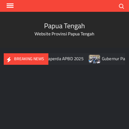
Skip
Search
to
content
Papua Tengah
Website Provinsi Papua Tengah
Papua Tengah Setujui Raperda APBD 2025
Gubernur Papua T
BREAKING NEWS