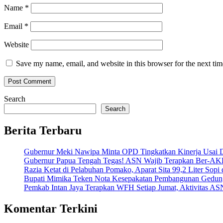
Name
*
Email
*
Website
Save my name, email, and website in this browser for the next ti
Search
Search
Berita Terbaru
Gubernur Meki Nawipa Minta OPD Tingkatkan Kinerja Usai
Gubernur Papua Tengah Tegas! ASN Wajib Terapkan Ber-AK
Razia Ketat di Pelabuhan Pomako, Aparat Sita 99,2 Liter Sopi
Bupati Mimika Teken Nota Kesepakatan Pembangunan Gedun
Pemkab Intan Jaya Terapkan WFH Setiap Jumat, Aktivitas AS
Komentar Terkini