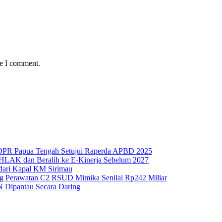
me I comment.
 DPR Papua Tengah Setujui Raperda APBD 2025
HLAK dan Beralih ke E-Kinerja Sebelum 2027
 dari Kapal KM Sirimau
g Perawatan C2 RSUD Mimika Senilai Rp242 Miliar
N Dipantau Secara Daring