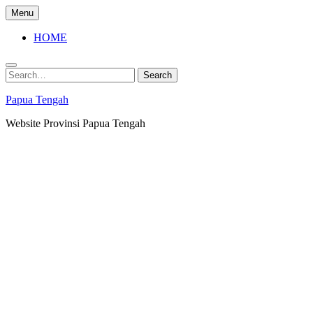
Skip
Menu
to
content
HOME
Search
Search
for:
Papua Tengah
Website Provinsi Papua Tengah