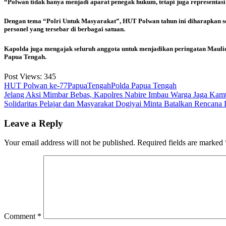
“Polwan tidak hanya menjadi aparat penegak hukum, tetapi juga representasi
Dengan tema “Polri Untuk Masyarakat”, HUT Polwan tahun ini diharapkan s
personel yang tersebar di berbagai satuan.
Kapolda juga mengajak seluruh anggota untuk menjadikan peringatan Ma
Papua Tengah.
Post Views:
345
HUT Polwan ke-77
PapuaTengah
Polda Papua Tengah
Post
Jelang Aksi Mimbar Bebas, Kapolres Nabire Imbau Warga Jaga Kam
Solidaritas Pelajar dan Masyarakat Dogiyai Minta Batalkan Renca
navigation
Leave a Reply
Your email address will not be published.
Required fields are marked
Comment
*