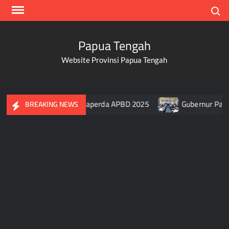
Skip
Search
to
content
Papua Tengah
Website Provinsi Papua Tengah
Papua Tengah Setujui Raperda APBD 2025
Gubernur Papua T
BREAKING NEWS