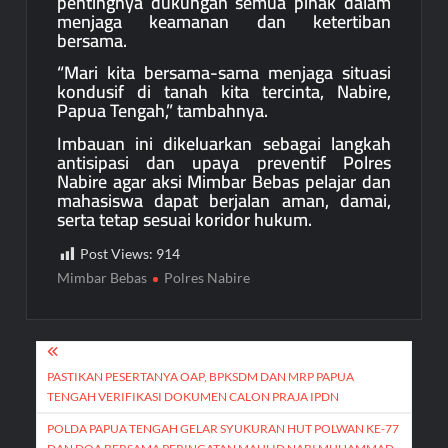
pentingnya dukungan semua pihak dalam
menjaga keamanan dan ketertiban
bersama.
“Mari kita bersama-sama menjaga situasi
kondusif di tanah kita tercinta, Nabire,
Papua Tengah,” tambahnya.
Imbauan ini dikeluarkan sebagai langkah
antisipasi dan upaya preventif Polres
Nabire agar aksi Mimbar Bebas pelajar dan
mahasiswa dapat berjalan aman, damai,
serta tetap sesuai koridor hukum.
Post Views:
914
Mimbar Bebas
Polres Nabire
Post
navigation
PASTIKAN PESERTANYA OAP, BPKSDM DAN MRP PAPUA
TENGAH VERIFIKASI DOKUMEN CALON PRAJA IPDN
POLDA PAPUA TENGAH GELAR SYUKURAN HUT POLWAN KE-77