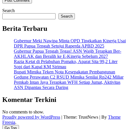
Search
Search
Berita Terbaru
Gubernur Meki Nawipa Minta OPD Tingkatkan Kinerja Usai
DPR Papua Tengah Setujui Raperda APBD 2025
Gubernur Papua Tengah Tegas! ASN Wajib Terapkan Ber-
AKHLAK dan Beralih ke E-Kinerja Sebelum 2027
Razia Ketat di Pelabuhan Pomako, Aparat Sita 99,2 Liter
Sopi dari Kapal KM Sirimau
Bupati Mimika Teken Nota Kesepakatan Pembangunan
Gedung Perawatan C2 RSUD Mimika Senilai Rp242 Miliar
Pemkab Intan Jaya Terapkan WFH Setiap Jumat, Aktivitas
ASN Dipantau Secara Daring
Komentar Terkini
No comments to show.
Proudly powered by WordPress
|
Theme: TrustNews
|
By
Theme
Freesia
.
Go Top