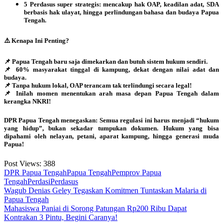
5 Perdasus super strategis: mencakup hak OAP, keadilan adat, SDA
berbasis hak ulayat, hingga perlindungan bahasa dan budaya Papua
Tengah.
⚠️ Kenapa Ini Penting?
📌 Papua Tengah baru saja dimekarkan dan butuh sistem hukum sendiri.
📌 60% masyarakat tinggal di kampung, dekat dengan nilai adat dan
budaya.
📌 Tanpa hukum lokal, OAP terancam tak terlindungi secara legal!
📌 Inilah momen menentukan arah masa depan Papua Tengah dalam
kerangka NKRI!
DPR Papua Tengah menegaskan: Semua regulasi ini harus menjadi “hukum
yang hidup”, bukan sekadar tumpukan dokumen. Hukum yang bisa
dipahami oleh nelayan, petani, aparat kampung, hingga generasi muda
Papua!
Post Views:
388
DPR Papua Tengah
Papua Tengah
Pemprov Papua
Tengah
Perdasi
Perdasus
Post
Wagub Denias Geley Tegaskan Komitmen Tuntaskan Malaria di
Papua Tengah
navigation
Mahasiswa Paniai di Sorong Patungan Rp200 Ribu Dapat
Kontrakan 3 Pintu, Begini Caranya!