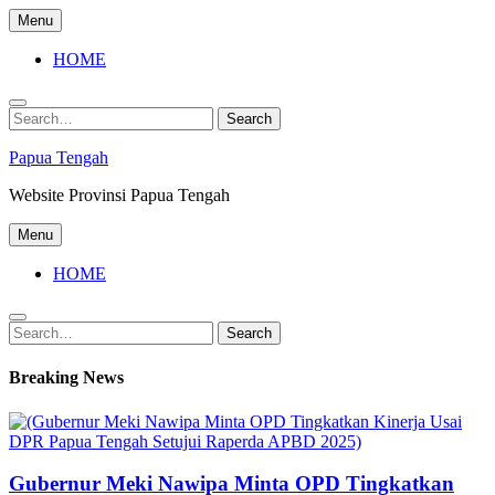
Skip
Menu
to
content
HOME
Search
Search
for:
Papua Tengah
Website Provinsi Papua Tengah
Menu
HOME
Search
Search
for:
Breaking News
Gubernur Meki Nawipa Minta OPD Tingkatkan