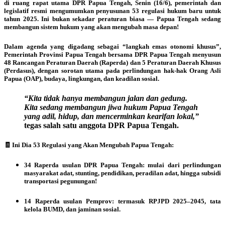
di ruang rapat utama DPR Papua Tengah, Senin (16/6), pemerintah dan
legislatif resmi mengumumkan penyusunan 53 regulasi hukum baru untuk
tahun 2025. Ini bukan sekadar peraturan biasa — Papua Tengah sedang
membangun sistem hukum yang akan mengubah masa depan!
Dalam agenda yang digadang sebagai “langkah emas otonomi khusus”,
Pemerintah Provinsi Papua Tengah bersama DPR Papua Tengah menyusun
48 Rancangan Peraturan Daerah (Raperda) dan 5 Peraturan Daerah Khusus
(Perdasus), dengan sorotan utama pada perlindungan hak-hak Orang Asli
Papua (OAP), budaya, lingkungan, dan keadilan sosial.
“Kita tidak hanya membangun jalan dan gedung.
Kita sedang membangun jiwa hukum Papua Tengah
yang adil, hidup, dan mencerminkan kearifan lokal,”
tegas salah satu anggota DPR Papua Tengah.
🧾 Ini Dia 53 Regulasi yang Akan Mengubah Papua Tengah:
34 Raperda usulan DPR Papua Tengah: mulai dari perlindungan
masyarakat adat, stunting, pendidikan, peradilan adat, hingga subsidi
transportasi pegunungan!
14 Raperda usulan Pemprov: termasuk RPJPD 2025–2045, tata
kelola BUMD, dan jaminan sosial.