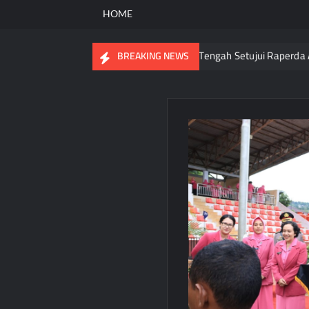
HOME
Tingkatkan Kinerja Usai DPR Papua Tengah Setujui Raperda APBD 2
BREAKING NEWS