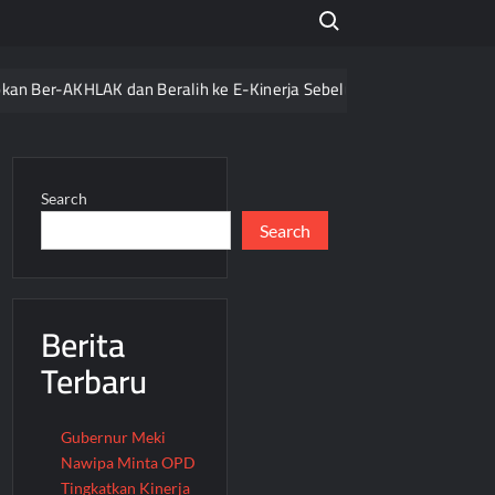
Search for:
-AKHLAK dan Beralih ke E-Kinerja Sebelum 2027
Razia Keta
Search
Search
Berita
Terbaru
Gubernur Meki
Nawipa Minta OPD
Tingkatkan Kinerja