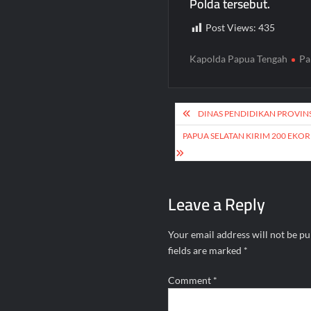
Polda tersebut.
Post Views:
435
Kapolda Papua Tengah
Pa
Post
DINAS PENDIDIKAN PROVINS
navigation
PAPUA SELATAN KIRIM 200 EKO
Leave a Reply
Your email address will not be pu
fields are marked
*
Comment
*