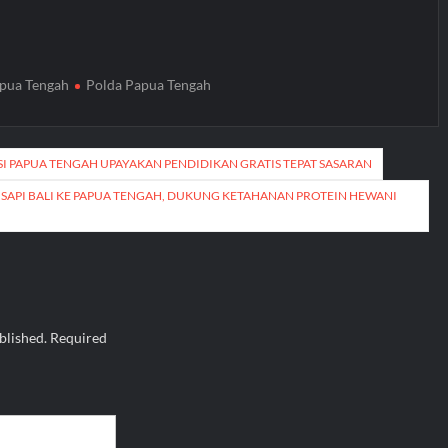
pua Tengah
Polda Papua Tengah
I PAPUA TENGAH UPAYAKAN PENDIDIKAN GRATIS TEPAT SASARAN
R SAPI BALI KE PAPUA TENGAH, DUKUNG KETAHANAN PROTEIN HEWANI
blished.
Required