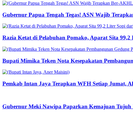
Gubernur Papua Tengah Tegas! ASN Wajib Terapka
Razia Ketat di Pelabuhan Pomako, Aparat Sita 99,2
Bupati Mimika Teken Nota Kesepakatan Pembangun
Pemkab Intan Jaya Terapkan WFH Setiap Jumat, Ak
Gubernur Meki Nawipa Paparkan Kemajuan Tujuh P