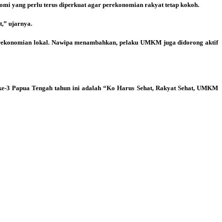
i yang perlu terus diperkuat agar perekonomian rakyat tetap kokoh.
,” ujarnya.
erekonomian lokal. Nawipa menambahkan, pelaku UMKM juga didorong aktif
 ke-3 Papua Tengah tahun ini adalah “Ko Harus Sehat, Rakyat Sehat, UMKM