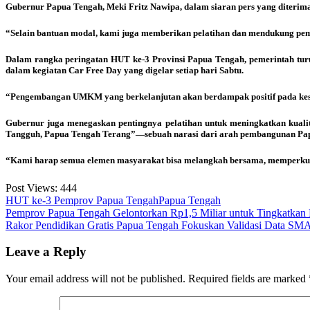
Gubernur Papua Tengah, Meki Fritz Nawipa, dalam siaran pers yang diteri
“Selain bantuan modal, kami juga memberikan pelatihan dan mendukung pem
Dalam rangka peringatan HUT ke-3 Provinsi Papua Tengah, pemerintah tu
dalam kegiatan Car Free Day yang digelar setiap hari Sabtu.
“Pengembangan UMKM yang berkelanjutan akan berdampak positif pada kese
Gubernur juga menegaskan pentingnya pelatihan untuk meningkatkan kuali
Tangguh, Papua Tengah Terang”—sebuah narasi dari arah pembangunan Pap
“Kami harap semua elemen masyarakat bisa melangkah bersama, memperkua
Post Views:
444
HUT ke-3 Pemprov Papua Tengah
Papua Tengah
Post
Pemprov Papua Tengah Gelontorkan Rp1,5 Miliar untuk Tingkatkan 
Rakor Pendidikan Gratis Papua Tengah Fokuskan Validasi Data S
navigation
Leave a Reply
Your email address will not be published.
Required fields are marked