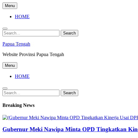
Skip
Menu
to
content
HOME
Search
Search
for:
Papua Tengah
Website Provinsi Papua Tengah
Menu
HOME
Search
Search
for:
Breaking News
Gubernur Meki Nawipa Minta OPD Tingkatkan Kine