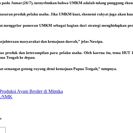
ma pada Jumat (26/7), menyebutkan bahwa UMKM adalah tulang punggung ekonom
asaran produk pelaku usaha. Jika UMKM kuat, ekonomi rakyat juga akan kuat
rut menggelar pameran UMKM sebagai bagian dari strategi menghidupkan p
jahteraan masyarakat dan kemajuan daerah,” jelas Nawipa.
tas produk dan keterampilan para pelaku usaha. Oleh karena itu, tema HUT
ua Tengah ke depan.
t semangat gotong royong demi kemajuan Papua Tengah,” tutupnya.
Produksi Ayam Broiler di Mimika
MA/SMK
*