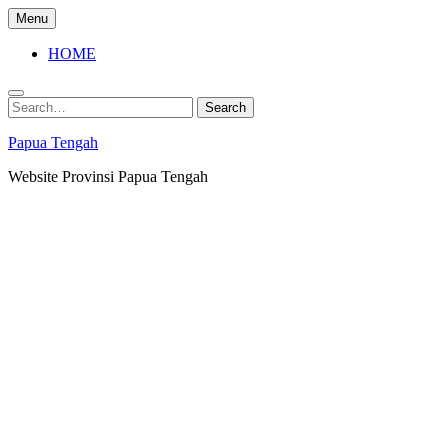
Skip
Menu
to
content
HOME
Search
Search
for:
Papua Tengah
Website Provinsi Papua Tengah