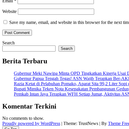
Email
*
Website
Save my name, email, and website in this browser for the next ti
Search
Search
Berita Terbaru
Gubernur Meki Nawipa Minta OPD Tingkatkan Kinerja Usai
Gubernur Papua Tengah Tegas! ASN Wajib Terapkan Ber-AK
Razia Ketat di Pelabuhan Pomako, Aparat Sita 99,2 Liter Sopi
Bupati Mimika Teken Nota Kesepakatan Pembangunan Gedun
Pemkab Intan Jaya Terapkan WFH Setiap Jumat, Aktivitas AS
Komentar Terkini
No comments to show.
Proudly powered by WordPress
|
Theme: TrustNews
|
By
Theme Free