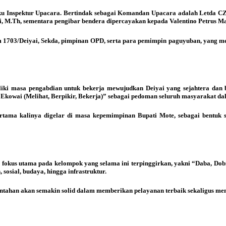
laku Inspektur Upacara. Bertindak sebagai Komandan Upacara adalah Letda CZ
 M.Th, sementara pengibar bendera dipercayakan kepada Valentino Petrus Maw
im 1703/Deiyai, Sekda, pimpinan OPD, serta para pemimpin paguyuban, yang 
ki masa pengabdian untuk bekerja mewujudkan Deiyai yang sejahtera dan b
Ekowai (Melihat, Berpikir, Bekerja)” sebagai pedoman seluruh masyarakat d
tama kalinya digelar di masa kepemimpinan Bupati Mote, sebagai bentuk
okus utama pada kelompok yang selama ini terpinggirkan, yakni “Daba, Dobiy
sosial, budaya, hingga infrastruktur.
ntahan akan semakin solid dalam memberikan pelayanan terbaik sekaligus meng