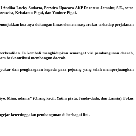
I Andika Lucky Sudarto, Perwira Upacara AKP Doroteus Jemalut, S.E., serta
awisa, Kristianus Pigai, dan Yunince Pigai.
menunjukkan kuatnya dukungan lintas elemen masyarakat terhadap perjalanan
erkeadilan. Ia kembali menghidupkan semangat visi pembangunan daerah,
alam berkontribusi membangun daerah.
 syukur dan penghargaan kepada para pejuang yang telah memperjuangkan
o, Miaa, adama” (Orang kecil, Yatim piatu, Janda-duda, dan Lansia). Fokus
ejar ketertinggalan pembangunan di berbagai lini.