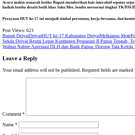
Acara makin semarak ketika Bupati memberikan kuis interaktif seputar seja
hadiah lomba desain batik khas Suku Mee, lomba mewarnai tingkat TK/PAUD, 
Perayaan HUT ke-17 ini menjadi simbol persatuan, kerja bersama, dan komi
Post Views:
623
Bupati Deiyai
Deiyai
HUT ke-17 Kabupaten Deiyai
Melkianus Mote
P
Post
Sekda Deiyai Resmi Lepas Kontingen Pesparani II Papua Tengah, 
Wabup Nabire Apresiasi DLH dan Bank Papua: Dorong Tata Kelola 
navigation
Leave a Reply
Your email address will not be published.
Required fields are marked
Comment
*
Name
*