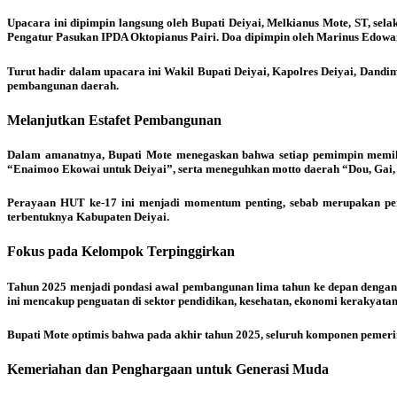
Upacara ini dipimpin langsung oleh Bupati Deiyai, Melkianus Mote, ST, se
Pengatur Pasukan IPDA Oktopianus Pairi. Doa dipimpin oleh Marinus Edowai,
Turut hadir dalam upacara ini Wakil Bupati Deiyai, Kapolres Deiyai, Dand
pembangunan daerah.
Melanjutkan Estafet Pembangunan
Dalam amanatnya, Bupati Mote menegaskan bahwa setiap pemimpin memili
“Enaimoo Ekowai untuk Deiyai”, serta meneguhkan motto daerah “Dou, Gai, 
Perayaan HUT ke-17 ini menjadi momentum penting, sebab merupakan per
terbentuknya Kabupaten Deiyai.
Fokus pada Kelompok Terpinggirkan
Tahun 2025 menjadi pondasi awal pembangunan lima tahun ke depan dengan f
ini mencakup penguatan di sektor pendidikan, kesehatan, ekonomi kerakyatan, 
Bupati Mote optimis bahwa pada akhir tahun 2025, seluruh komponen pemeri
Kemeriahan dan Penghargaan untuk Generasi Muda