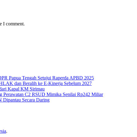
me I comment.
 DPR Papua Tengah Setujui Raperda APBD 2025
HLAK dan Beralih ke E-Kinerja Sebelum 2027
 dari Kapal KM Sirimau
g Perawatan C2 RSUD Mimika Senilai Rp242 Miliar
N Dipantau Secara Daring
sia
.