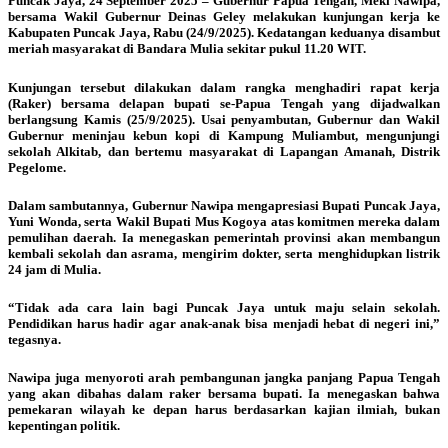
Puncak Jaya, 24 September 2025 – Gubernur Papua Tengah, Meki Nawipa,
bersama Wakil Gubernur Deinas Geley melakukan kunjungan kerja ke
Kabupaten Puncak Jaya, Rabu (24/9/2025). Kedatangan keduanya disambut
meriah masyarakat di Bandara Mulia sekitar pukul 11.20 WIT.
Kunjungan tersebut dilakukan dalam rangka menghadiri rapat kerja
(Raker) bersama delapan bupati se-Papua Tengah yang dijadwalkan
berlangsung Kamis (25/9/2025). Usai penyambutan, Gubernur dan Wakil
Gubernur meninjau kebun kopi di Kampung Muliambut, mengunjungi
sekolah Alkitab, dan bertemu masyarakat di Lapangan Amanah, Distrik
Pegelome.
Dalam sambutannya, Gubernur Nawipa mengapresiasi Bupati Puncak Jaya,
Yuni Wonda, serta Wakil Bupati Mus Kogoya atas komitmen mereka dalam
pemulihan daerah. Ia menegaskan pemerintah provinsi akan membangun
kembali sekolah dan asrama, mengirim dokter, serta menghidupkan listrik
24 jam di Mulia.
“Tidak ada cara lain bagi Puncak Jaya untuk maju selain sekolah.
Pendidikan harus hadir agar anak-anak bisa menjadi hebat di negeri ini,”
tegasnya.
Nawipa juga menyoroti arah pembangunan jangka panjang Papua Tengah
yang akan dibahas dalam raker bersama bupati. Ia menegaskan bahwa
pemekaran wilayah ke depan harus berdasarkan kajian ilmiah, bukan
kepentingan politik.