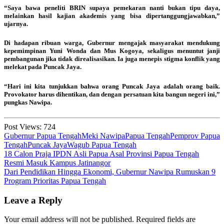
“Saya bawa peneliti BRIN supaya pemekaran nanti bukan tipu daya,
melainkan hasil kajian akademis yang bisa dipertanggungjawabkan,”
ujarnya.
Di hadapan ribuan warga, Gubernur mengajak masyarakat mendukung
kepemimpinan Yuni Wonda dan Mus Kogoya, sekaligus menuntut janji
pembangunan jika tidak direalisasikan. Ia juga menepis stigma konflik yang
melekat pada Puncak Jaya.
“Hari ini kita tunjukkan bahwa orang Puncak Jaya adalah orang baik.
Provokator harus dihentikan, dan dengan persatuan kita bangun negeri ini,”
pungkas Nawipa.
Post Views:
724
Gubernur Papua Tengah
Meki Nawipa
Papua Tengah
Pemprov Papua
Tengah
Puncak Jaya
Wagub Papua Tengah
Post
18 Calon Praja IPDN Asli Papua Asal Provinsi Papua Tengah
Resmi Masuk Kampus Jatinangor
navigation
Dari Pendidikan Hingga Ekonomi, Gubernur Nawipa Rumuskan 9
Program Prioritas Papua Tengah
Leave a Reply
Your email address will not be published.
Required fields are