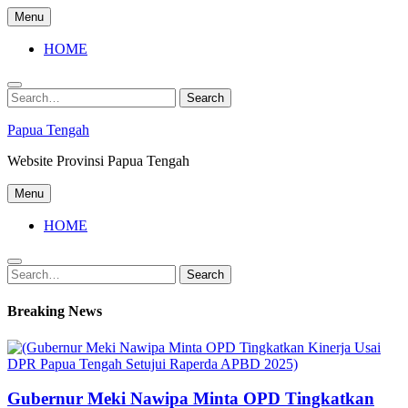
Skip
Menu
to
content
HOME
Search
Search
for:
Papua Tengah
Website Provinsi Papua Tengah
Menu
HOME
Search
Search
for:
Breaking News
Gubernur Meki Nawipa Minta OPD Tingkatkan