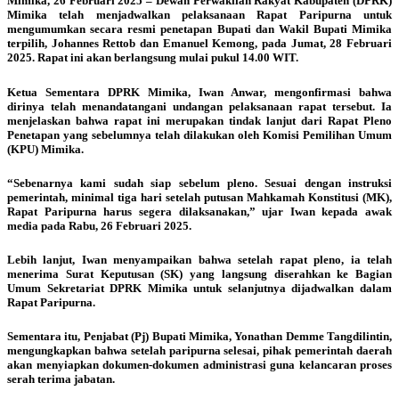
Mimika, 26 Februari 2025 –
Dewan Perwakilan Rakyat Kabupaten (DPRK)
Mimika telah menjadwalkan pelaksanaan Rapat Paripurna untuk
mengumumkan secara resmi penetapan Bupati dan Wakil Bupati Mimika
terpilih, Johannes Rettob dan Emanuel Kemong, pada Jumat, 28 Februari
2025. Rapat ini akan berlangsung mulai pukul 14.00 WIT.
Ketua Sementara DPRK Mimika, Iwan Anwar, mengonfirmasi bahwa
dirinya telah menandatangani undangan pelaksanaan rapat tersebut. Ia
menjelaskan bahwa rapat ini merupakan tindak lanjut dari Rapat Pleno
Penetapan yang sebelumnya telah dilakukan oleh Komisi Pemilihan Umum
(KPU) Mimika.
“Sebenarnya kami sudah siap sebelum pleno. Sesuai dengan instruksi
pemerintah, minimal tiga hari setelah putusan Mahkamah Konstitusi (MK),
Rapat Paripurna harus segera dilaksanakan,” ujar Iwan kepada awak
media pada Rabu, 26 Februari 2025.
Lebih lanjut, Iwan menyampaikan bahwa setelah rapat pleno, ia telah
menerima Surat Keputusan (SK) yang langsung diserahkan ke Bagian
Umum Sekretariat DPRK Mimika untuk selanjutnya dijadwalkan dalam
Rapat Paripurna.
Sementara itu, Penjabat (Pj) Bupati Mimika, Yonathan Demme Tangdilintin,
mengungkapkan bahwa setelah paripurna selesai, pihak pemerintah daerah
akan menyiapkan dokumen-dokumen administrasi guna kelancaran proses
serah terima jabatan.