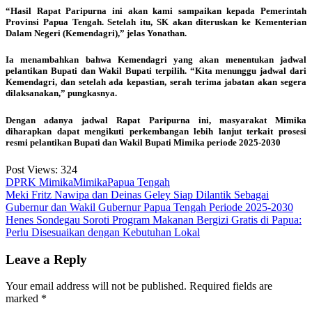
“Hasil Rapat Paripurna ini akan kami sampaikan kepada Pemerintah
Provinsi Papua Tengah. Setelah itu, SK akan diteruskan ke Kementerian
Dalam Negeri (Kemendagri),” jelas Yonathan.
Ia menambahkan bahwa Kemendagri yang akan menentukan jadwal
pelantikan Bupati dan Wakil Bupati terpilih. “Kita menunggu jadwal dari
Kemendagri, dan setelah ada kepastian, serah terima jabatan akan segera
dilaksanakan,” pungkasnya.
Dengan adanya jadwal Rapat Paripurna ini, masyarakat Mimika
diharapkan dapat mengikuti perkembangan lebih lanjut terkait prosesi
resmi pelantikan Bupati dan Wakil Bupati Mimika periode 2025-2030
Post Views:
324
DPRK Mimika
Mimika
Papua Tengah
Post
Meki Fritz Nawipa dan Deinas Geley Siap Dilantik Sebagai
Gubernur dan Wakil Gubernur Papua Tengah Periode 2025-2030
navigation
Henes Sondegau Soroti Program Makanan Bergizi Gratis di Papua:
Perlu Disesuaikan dengan Kebutuhan Lokal
Leave a Reply
Your email address will not be published.
Required fields are
marked
*