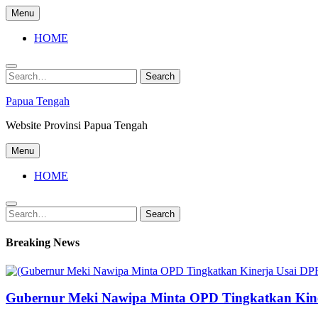
Skip
Menu
to
content
HOME
Search
Search
for:
Papua Tengah
Website Provinsi Papua Tengah
Menu
HOME
Search
Search
for:
Breaking News
Gubernur Meki Nawipa Minta OPD Tingkatkan Kine