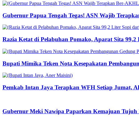
Gubernur Papua Tengah Tegas! ASN Wajib Terapka
Razia Ketat di Pelabuhan Pomako, Aparat Sita 99,2
Bupati Mimika Teken Nota Kesepakatan Pembangun
Pemkab Intan Jaya Terapkan WFH Setiap Jumat, Ak
Gubernur Meki Nawipa Paparkan Kemajuan Tujuh P