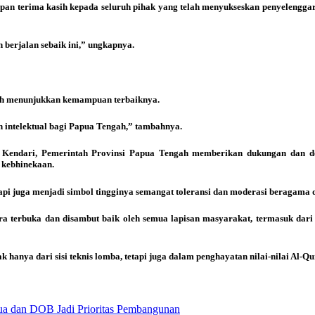
n terima kasih kepada seluruh pihak yang telah menyukseskan penyelenggara
 berjalan sebaik ini,” ungkapnya.
lah menunjukkan kemampuan terbaiknya.
n intelektual bagi Papua Tengah,” tambahnya.
Kendari, Pemerintah Provinsi Papua Tengah memberikan dukungan dan do
n kebhinekaan.
api juga menjadi simbol tingginya semangat toleransi dan moderasi beragama 
a terbuka dan disambut baik oleh semua lapisan masyarakat, termasuk dari
 hanya dari sisi teknis lomba, tetapi juga dalam penghayatan nilai-nilai Al-
ua dan DOB Jadi Prioritas Pembangunan