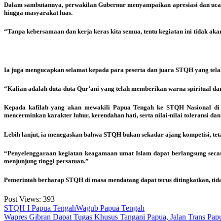
Dalam sambutannya, perwakilan Gubernur menyampaikan apresiasi dan ucapa
hingga masyarakat luas.
“Tanpa kebersamaan dan kerja keras kita semua, tentu kegiatan ini tidak akan
Ia juga mengucapkan selamat kepada para peserta dan juara STQH yang te
“Kalian adalah duta-duta Qur’ani yang telah memberikan warna spiritual da
Kepada kafilah yang akan mewakili Papua Tengah ke STQH Nasional di 
mencerminkan karakter luhur, kerendahan hati, serta nilai-nilai toleransi da
Lebih lanjut, ia menegaskan bahwa STQH bukan sekadar ajang kompetisi, tet
“Penyelenggaraan kegiatan keagamaan umat Islam dapat berlangsung secar
menjunjung tinggi persatuan.”
Pemerintah berharap STQH di masa mendatang dapat terus ditingkatkan, tidak
Post Views:
393
STQH I Papua Tengah
Wagub Papua Tengah
Post
Wapres Gibran Dapat Tugas Khusus Tangani Papua, Jalan Trans Pap