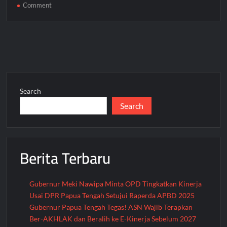
on
Comment
TMMD
ke-
125
di
Nabire
Resmi
Ditutup
Search
Pangdam
Search
XVII
Cenderawasih
Berita Terbaru
Gubernur Meki Nawipa Minta OPD Tingkatkan Kinerja
Usai DPR Papua Tengah Setujui Raperda APBD 2025
Gubernur Papua Tengah Tegas! ASN Wajib Terapkan
Ber-AKHLAK dan Beralih ke E-Kinerja Sebelum 2027