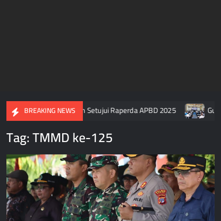
 Usai DPR Papua Tengah Setujui Raperda APBD 2025
Gubern
BREAKING NEWS
Tag:
TMMD ke-125