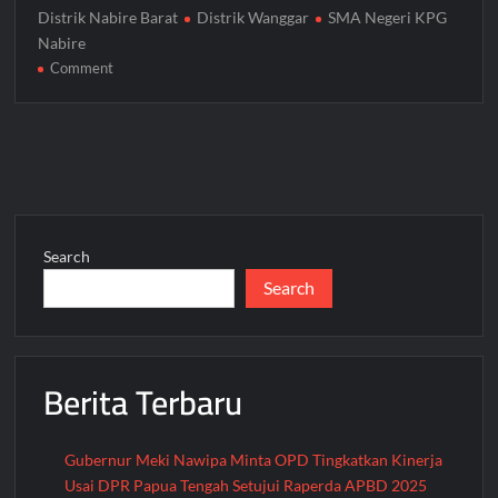
Distrik Nabire Barat
Distrik Wanggar
SMA Negeri KPG
Nabire
on
Comment
Sinergi
TNI-
Polri:
Tanamkan
Disiplin
dan
Kepemimpinan
Search
kepada
Search
Pelajar
SMA
KPG
Nabire
Berita Terbaru
Gubernur Meki Nawipa Minta OPD Tingkatkan Kinerja
Usai DPR Papua Tengah Setujui Raperda APBD 2025