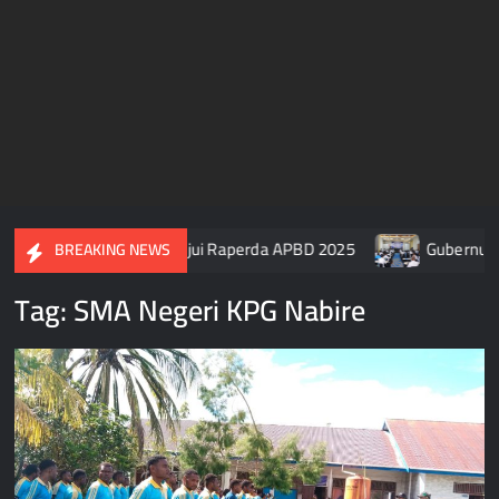
 DPR Papua Tengah Setujui Raperda APBD 2025
Gubernur Pa
BREAKING NEWS
Tag:
SMA Negeri KPG Nabire