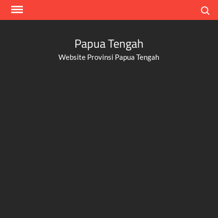
Skip
Search
to
content
Papua Tengah
Website Provinsi Papua Tengah