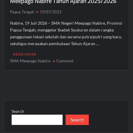
Meepago Nabire Tahun Ajaran 2025/2026
Papua Tengah
19/07/2025
Nabire, 19 Juli 2026 – SMA Negeri Meepago Nabire, Provinsi
Papua Tengah, menggelar Ibadah Syukuran dalam rangka
penggunaan lokasi sekolah dan asrama putra/putri yang baru,
sekaligus merayakan pembukaan Tahun Ajaran …
READ MORE
SMA Meepago Nabire
on
Comment
Ibadah
Syukuran
Lokasi
Baru
SMA
Negeri
Meepago
Search
Nabire
Search
Tahun
Ajaran
2025/2026