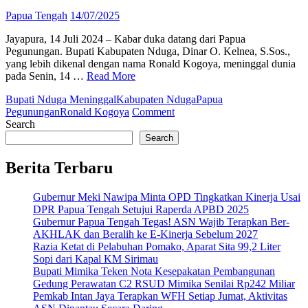
Papua Tengah
14/07/2025
Jayapura, 14 Juli 2024 – Kabar duka datang dari Papua
Pegunungan. Bupati Kabupaten Nduga, Dinar O. Kelnea, S.Sos.,
yang lebih dikenal dengan nama Ronald Kogoya, meninggal dunia
pada Senin, 14 …
Read More
Bupati Nduga Meninggal
Kabupaten Nduga
Papua
on
Pegunungan
Ronald Kogoya
Comment
Bupati
Search
Nduga
Search
Ronald
Kogoya
Berita Terbaru
Meninggal
Dunia,
Gubernur Meki Nawipa Minta OPD Tingkatkan Kinerja Usai
Papua
DPR Papua Tengah Setujui Raperda APBD 2025
Pegunungan
Gubernur Papua Tengah Tegas! ASN Wajib Terapkan Ber-
Berduka
AKHLAK dan Beralih ke E-Kinerja Sebelum 2027
Razia Ketat di Pelabuhan Pomako, Aparat Sita 99,2 Liter
Sopi dari Kapal KM Sirimau
Bupati Mimika Teken Nota Kesepakatan Pembangunan
Gedung Perawatan C2 RSUD Mimika Senilai Rp242 Miliar
Pemkab Intan Jaya Terapkan WFH Setiap Jumat, Aktivitas