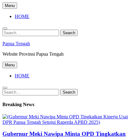
Skip
Menu
to
content
HOME
Search
Search
for:
Papua Tengah
Website Provinsi Papua Tengah
Menu
HOME
Search
Search
for:
Breaking News
Gubernur Meki Nawipa Minta OPD Tingkatkan