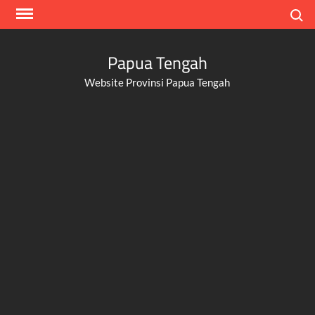
Skip
Search
to
content
Papua Tengah
Website Provinsi Papua Tengah