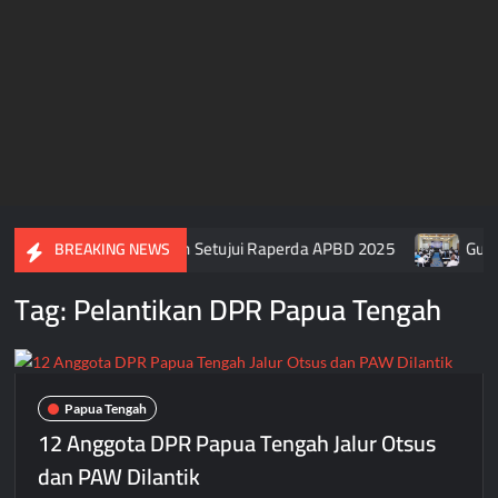
a Usai DPR Papua Tengah Setujui Raperda APBD 2025
Guber
BREAKING NEWS
Tag:
Pelantikan DPR Papua Tengah
Papua Tengah
12 Anggota DPR Papua Tengah Jalur Otsus
dan PAW Dilantik