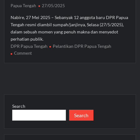
Papua Tengah
27/05/2025
Nabire, 27 Mei 2025 – Sebanyak 12 anggota baru DPR Papua
Tengah resmi diambil sumpah/janjinya, Selasa (27/5/2025),
dalam sebuah momen yang penuh makna dan menyedot
perhatian publik.
DPR Papua Tengah
Pelantikan DPR Papua Tengah
on
Comment
12
Anggota
DPR
Papua
Tengah
Jalur
Otsus
Search
dan
Search
PAW
Dilantik