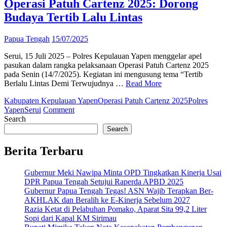
Operasi Patuh Cartenz 2025: Dorong
Budaya Tertib Lalu Lintas
Papua Tengah
15/07/2025
Serui, 15 Juli 2025 – Polres Kepulauan Yapen menggelar apel
pasukan dalam rangka pelaksanaan Operasi Patuh Cartenz 2025
pada Senin (14/7/2025). Kegiatan ini mengusung tema “Tertib
Berlalu Lintas Demi Terwujudnya …
Read More
Kabupaten Kepulauan Yapen
Operasi Patuh Cartenz 2025
Polres
on
Yapen
Serui
Comment
Polres
Search
Kepulauan
Search
Yapen
Gelar
Berita Terbaru
Apel
Operasi
Gubernur Meki Nawipa Minta OPD Tingkatkan Kinerja Usai
Patuh
DPR Papua Tengah Setujui Raperda APBD 2025
Cartenz
Gubernur Papua Tengah Tegas! ASN Wajib Terapkan Ber-
2025:
AKHLAK dan Beralih ke E-Kinerja Sebelum 2027
Dorong
Razia Ketat di Pelabuhan Pomako, Aparat Sita 99,2 Liter
Budaya
Sopi dari Kapal KM Sirimau
Tertib