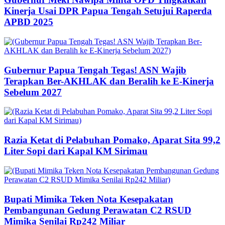
Kinerja Usai DPR Papua Tengah Setujui Raperda
APBD 2025
Gubernur Papua Tengah Tegas! ASN Wajib
Terapkan Ber-AKHLAK dan Beralih ke E-Kinerja
Sebelum 2027
Razia Ketat di Pelabuhan Pomako, Aparat Sita 99,2
Liter Sopi dari Kapal KM Sirimau
Bupati Mimika Teken Nota Kesepakatan
Pembangunan Gedung Perawatan C2 RSUD
Mimika Senilai Rp242 Miliar