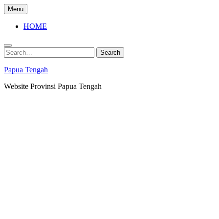
Skip
Menu
to
content
HOME
Search
Search
for:
Papua Tengah
Website Provinsi Papua Tengah