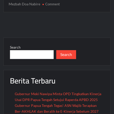
Mezbah Doa Nabire
on
Comment
Mezbah
Doa
Nabire
(MDN)
Digelar
di
Halaman
Search
Kantor
Search
Gubernur
Papua
Tengah,
Doakan
Berita Terbaru
Damai
Sejahtera
di
8
Gubernur Meki Nawipa Minta OPD Tingkatkan Kinerja
Kabupaten
Usai DPR Papua Tengah Setujui Raperda APBD 2025
Gubernur Papua Tengah Tegas! ASN Wajib Terapkan
Ber-AKHLAK dan Beralih ke E-Kinerja Sebelum 2027