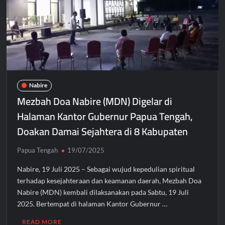
Bupati Mimika Teken Nota Kesepakatan Pembangunan
Gedung Perawatan C2 RSUD Mimika Senilai Rp242 Miliar
Pemkab Intan Jaya Terapkan WFH Setiap Jumat, Aktivitas ASN
Dipantau Secara Daring
Gubernur Meki Nawipa Paparkan Kemajuan Tujuh Program
Prioritas Pendidikan Papua Tengah Tahun 2025
Nabire
Mezbah Doa Nabire (MDN) Digelar di
Halaman Kantor Gubernur Papua Tengah,
Doakan Damai Sejahtera di 8 Kabupaten
Papua Tengah
19/07/2025
Nabire, 19 Juli 2025 – Sebagai wujud kepedulian spiritual
terhadap kesejahteraan dan keamanan daerah, Mezbah Doa
Nabire (MDN) kembali dilaksanakan pada Sabtu, 19 Juli
2025. Bertempat di halaman Kantor Gubernur …
READ MORE