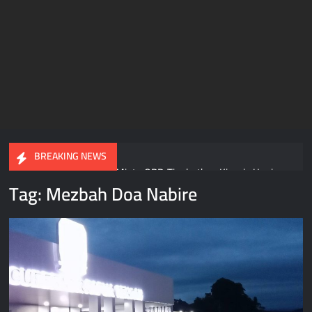
BREAKING NEWS
Gubernur Meki Nawipa Minta OPD Tingkatkan Kinerja Usai
DPR Papua Tengah Setujui Raperda APBD 2025
Tag:
Mezbah Doa Nabire
Gubernur Papua Tengah Tegas! ASN Wajib Terapkan Ber-
AKHLAK dan Beralih ke E-Kinerja Sebelum 2027
Razia Ketat di Pelabuhan Pomako, Aparat Sita 99,2 Liter Sopi
dari Kapal KM Sirimau