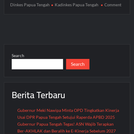
Dinkes Papua Tengah
Kadinkes Papua Tengah
on
Comment
Plt
Kadink
Papua
Tengah
Tekank
Sinergi
Lintas
Search
Sektor
Search
untuk
Wujud
Layana
Keseha
Berita Terbaru
Merat
dan
Berkea
Gubernur Meki Nawipa Minta OPD Tingkatkan Kinerja
Usai DPR Papua Tengah Setujui Raperda APBD 2025
Gubernur Papua Tengah Tegas! ASN Wajib Terapkan
Ber-AKHLAK dan Beralih ke E-Kinerja Sebelum 2027