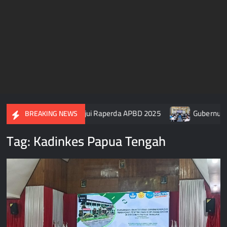
DPR Papua Tengah Setujui Raperda APBD 2025
Gubernur Pap
BREAKING NEWS
Tag:
Kadinkes Papua Tengah