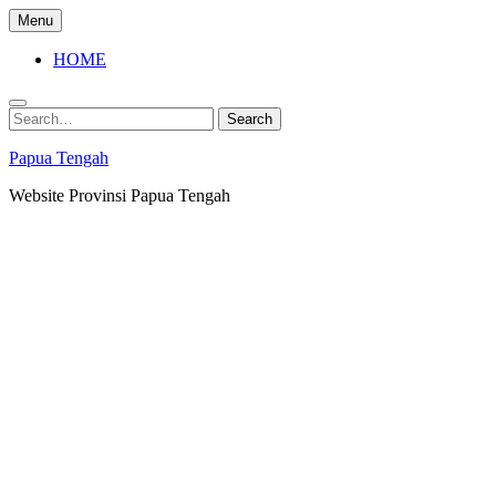
Skip
Menu
to
content
HOME
Search
Search
for:
Papua Tengah
Website Provinsi Papua Tengah