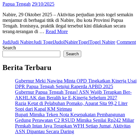
Papua Tengah
29/10/2025
Nabire, 29 Oktober 2025 – Aktivitas perjudian jenis togel semakin
menjamur di berbagai titik di Nabire, ibu kota Provinsi Papua
Tengah. Ironisnya, praktik ilegal tersebut kini dilakukan secara
terang-terangan di …
Read More
o
Judi
Judi Nabire
Judi Togel
Judol
Nabire
Togel
Togel Nabire
Comment
M
Search
Ju
Search
T
di
Berita Terbaru
Na
D
Gubernur Meki Nawipa Minta OPD Tingkatkan Kinerja Usai
A
DPR Papua Tengah Setujui Raperda APBD 2025
P
Gubernur Papua Tengah Tegas! ASN Wajib Terapkan Ber-
A
AKHLAK dan Beralih ke E-Kinerja Sebelum 2027
P
Razia Ketat di Pelabuhan Pomako, Aparat Sita 99,2 Liter
H
Sopi dari Kapal KM Sirimau
Bupati Mimika Teken Nota Kesepakatan Pembangunan
Gedung Perawatan C2 RSUD Mimika Senilai Rp242 Miliar
Pemkab Intan Jaya Terapkan WFH Setiap Jumat, Aktivitas
ASN Dipantau Secara Daring