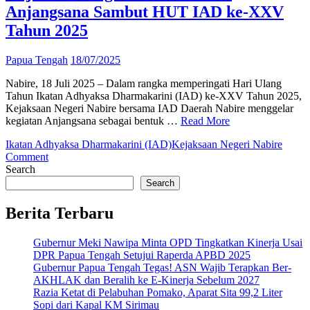
Anjangsana Sambut HUT IAD ke-XXV
Tahun 2025
Papua Tengah
18/07/2025
Nabire, 18 Juli 2025 – Dalam rangka memperingati Hari Ulang
Tahun Ikatan Adhyaksa Dharmakarini (IAD) ke-XXV Tahun 2025,
Kejaksaan Negeri Nabire bersama IAD Daerah Nabire menggelar
kegiatan Anjangsana sebagai bentuk …
Read More
Ikatan Adhyaksa Dharmakarini (IAD)
Kejaksaan Negeri Nabire
on
Comment
Kejaksaan
Search
Negeri
Search
Nabire
Gelar
Berita Terbaru
Anjangsana
Sambut
Gubernur Meki Nawipa Minta OPD Tingkatkan Kinerja Usai
HUT
DPR Papua Tengah Setujui Raperda APBD 2025
IAD
Gubernur Papua Tengah Tegas! ASN Wajib Terapkan Ber-
ke-
AKHLAK dan Beralih ke E-Kinerja Sebelum 2027
XXV
Razia Ketat di Pelabuhan Pomako, Aparat Sita 99,2 Liter
Tahun
Sopi dari Kapal KM Sirimau
2025