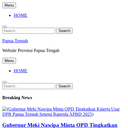
Skip
Menu
to
content
HOME
Search
Search
for:
Papua Tengah
Website Provinsi Papua Tengah
Menu
HOME
Search
Search
for:
Breaking News
Gubernur Meki Nawipa Minta OPD Tingkatkan