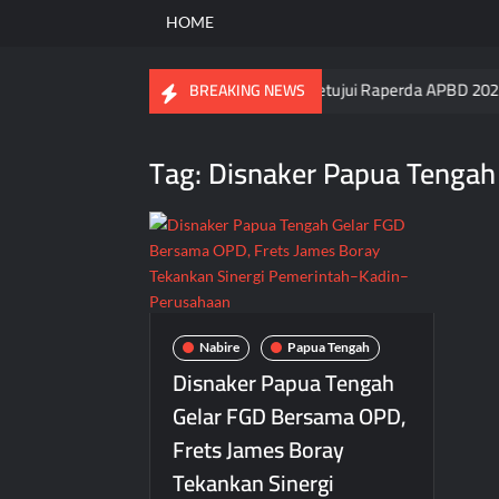
HOME
atkan Kinerja Usai DPR Papua Tengah Setujui Raperda APBD 2025
BREAKING NEWS
Tag:
Disnaker Papua Tengah
Nabire
Papua Tengah
Disnaker Papua Tengah
Gelar FGD Bersama OPD,
Frets James Boray
Tekankan Sinergi