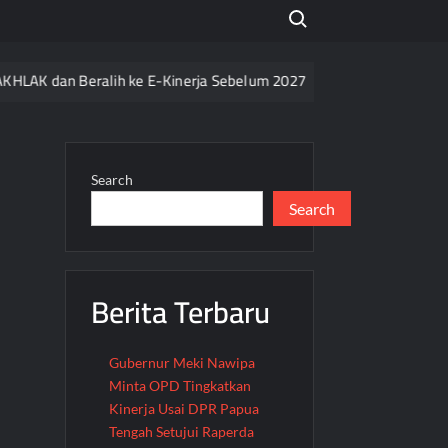
Search for:
AK dan Beralih ke E-Kinerja Sebelum 2027
Razia Ketat di 
Search
Search
Berita Terbaru
Gubernur Meki Nawipa
Minta OPD Tingkatkan
Kinerja Usai DPR Papua
Tengah Setujui Raperda