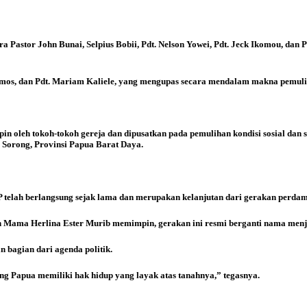
ara Pastor John Bunai, Selpius Bobii, Pdt. Nelson Yowei, Pdt. Jeck Ikomou, da
mos, dan Pdt. Mariam Kaliele, yang mengupas secara mendalam makna pemulih
in oleh tokoh-tokoh gereja dan dipusatkan pada pemulihan kondisi sosial dan 
 Sorong, Provinsi Papua Barat Daya.
EP telah berlangsung sejak lama dan merupakan kelanjutan dari gerakan per
h Mama Herlina Ester Murib memimpin, gerakan ini resmi berganti nama menja
 bagian dari agenda politik.
g Papua memiliki hak hidup yang layak atas tanahnya,” tegasnya.