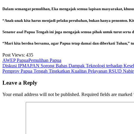
Dalam semangat pemulihan, Eka mengajak semua lapisan masyarakat, khusu
“Anak-anak kita harus menjadi pelaku perubahan, bukan hanya penonton. Kit
Senator asal Papua Tengah ini juga mengajak semua pihak untuk turut serta d
“Mari kita berdoa bersama, agar Papua tetap damai dan diberkati Tuhan,” tu
Post Views:
435
AWEP Papua
Pemulihan Papua
Post
Diskusi IPMAPAN Sorong Bahas Dampak Teknologi terhadap Keseh
Pemprov Papua Tengah Tingkatkan Kualitas Pelayanan RSUD Nabire 
navigation
Leave a Reply
Your email address will not be published.
Required fields are marked