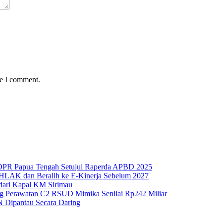
me I comment.
 DPR Papua Tengah Setujui Raperda APBD 2025
HLAK dan Beralih ke E-Kinerja Sebelum 2027
 dari Kapal KM Sirimau
g Perawatan C2 RSUD Mimika Senilai Rp242 Miliar
N Dipantau Secara Daring