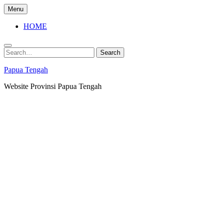
Skip
Menu
to
content
HOME
Search
Search
for:
Papua Tengah
Website Provinsi Papua Tengah