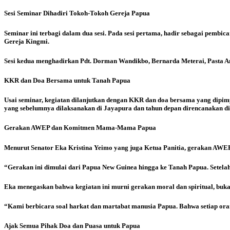
Sesi Seminar Dihadiri Tokoh-Tokoh Gereja Papua
Seminar ini terbagi dalam dua sesi. Pada sesi pertama, hadir sebagai pembic
Gereja Kingmi.
Sesi kedua menghadirkan Pdt. Dorman Wandikbo, Bernarda Meterai, Pasta A
KKR dan Doa Bersama untuk Tanah Papua
Usai seminar, kegiatan dilanjutkan dengan KKR dan doa bersama yang dipimp
yang sebelumnya dilaksanakan di Jayapura dan tahun depan direncanakan di
Gerakan AWEP dan Komitmen Mama-Mama Papua
Menurut Senator Eka Kristina Yeimo yang juga Ketua Panitia, gerakan AW
“Gerakan ini dimulai dari Papua New Guinea hingga ke Tanah Papua. Setela
Eka menegaskan bahwa kegiatan ini murni gerakan moral dan spiritual, bukan
“Kami berbicara soal harkat dan martabat manusia Papua. Bahwa setiap oran
Ajak Semua Pihak Doa dan Puasa untuk Papua