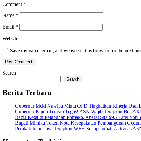
Comment
*
Name
*
Email
*
Website
Save my name, email, and website in this browser for the next ti
Search
Search
Berita Terbaru
Gubernur Meki Nawipa Minta OPD Tingkatkan Kinerja Usai
Gubernur Papua Tengah Tegas! ASN Wajib Terapkan Ber-AK
Razia Ketat di Pelabuhan Pomako, Aparat Sita 99,2 Liter Sopi
Bupati Mimika Teken Nota Kesepakatan Pembangunan Gedun
Pemkab Intan Jaya Terapkan WFH Setiap Jumat, Aktivitas AS