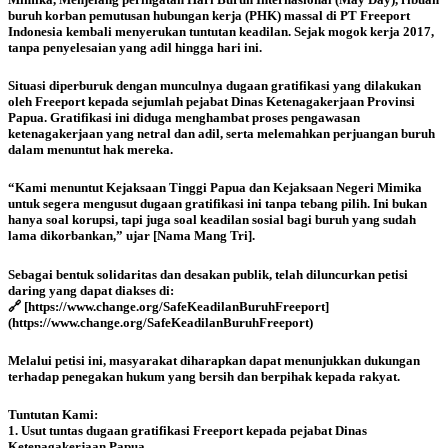
buruh korban pemutusan hubungan kerja (PHK) massal di PT Freeport
Indonesia kembali menyerukan tuntutan keadilan. Sejak mogok kerja 2017,
tanpa penyelesaian yang adil hingga hari ini.
Situasi diperburuk dengan munculnya dugaan gratifikasi yang dilakukan
oleh Freeport kepada sejumlah pejabat Dinas Ketenagakerjaan Provinsi
Papua. Gratifikasi ini diduga menghambat proses pengawasan
ketenagakerjaan yang netral dan adil, serta melemahkan perjuangan buruh
dalam menuntut hak mereka.
“Kami menuntut Kejaksaan Tinggi Papua dan Kejaksaan Negeri Mimika
untuk segera mengusut dugaan gratifikasi ini tanpa tebang pilih. Ini bukan
hanya soal korupsi, tapi juga soal keadilan sosial bagi buruh yang sudah
lama dikorbankan,” ujar [Nama Mang Tri].
Sebagai bentuk solidaritas dan desakan publik, telah diluncurkan petisi
daring yang dapat diakses di:
🔗 [https://www.change.org/SafeKeadilanBuruhFreeport]
(https://www.change.org/SafeKeadilanBuruhFreeport)
Melalui petisi ini, masyarakat diharapkan dapat menunjukkan dukungan
terhadap penegakan hukum yang bersih dan berpihak kepada rakyat.
Tuntutan Kami:
1. Usut tuntas dugaan gratifikasi Freeport kepada pejabat Dinas
Ketenagakerjaan Papua.