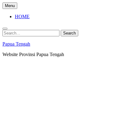
Skip
Menu
to
content
HOME
Search
Search
for:
Papua Tengah
Website Provinsi Papua Tengah