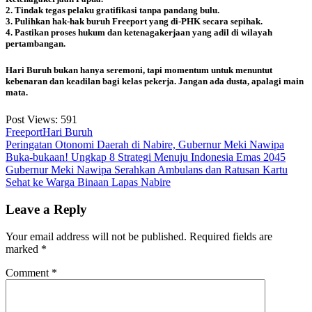
2. Tindak tegas pelaku gratifikasi tanpa pandang bulu.
3. Pulihkan hak-hak buruh Freeport yang di-PHK secara sepihak.
4. Pastikan proses hukum dan ketenagakerjaan yang adil di wilayah
pertambangan.
Hari Buruh bukan hanya seremoni, tapi momentum untuk menuntut
kebenaran dan keadilan bagi kelas pekerja. Jangan ada dusta, apalagi main
mata.
Post Views:
591
Freeport
Hari Buruh
Post
Peringatan Otonomi Daerah di Nabire, Gubernur Meki Nawipa
Buka-bukaan! Ungkap 8 Strategi Menuju Indonesia Emas 2045
navigation
Gubernur Meki Nawipa Serahkan Ambulans dan Ratusan Kartu
Sehat ke Warga Binaan Lapas Nabire
Leave a Reply
Your email address will not be published.
Required fields are
marked
*
Comment
*