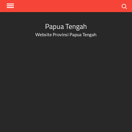
Skip
Search
to
content
Papua Tengah
Website Provinsi Papua Tengah