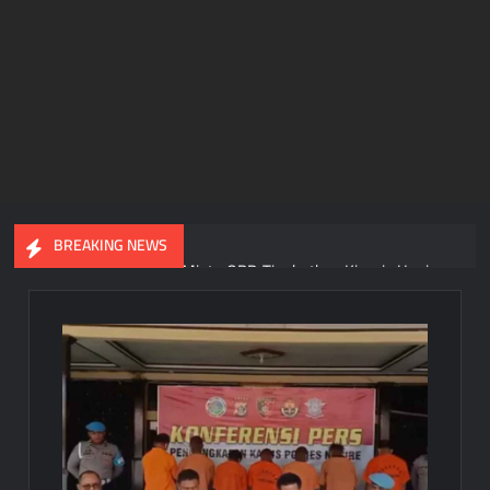
BREAKING NEWS
Gubernur Meki Nawipa Minta OPD Tingkatkan Kinerja Usai
DPR Papua Tengah Setujui Raperda APBD 2025
Gubernur Papua Tengah Tegas! ASN Wajib Terapkan Ber-
AKHLAK dan Beralih ke E-Kinerja Sebelum 2027
Razia Ketat di Pelabuhan Pomako, Aparat Sita 99,2 Liter Sopi
dari Kapal KM Sirimau