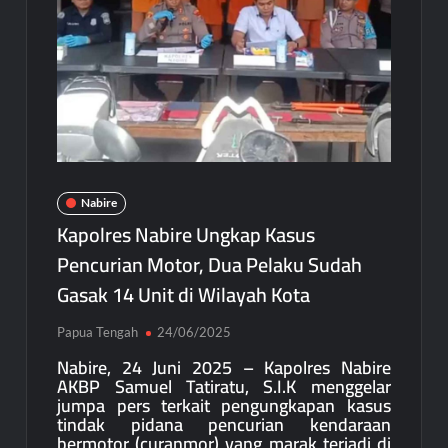
Bupati Mimika Teken Nota Kesepakatan Pembangunan
Gedung Perawatan C2 RSUD Mimika Senilai Rp242 Miliar
Pemkab Intan Jaya Terapkan WFH Setiap Jumat, Aktivitas ASN
Dipantau Secara Daring
Gubernur Meki Nawipa Paparkan Kemajuan Tujuh Program
Prioritas Pendidikan Papua Tengah Tahun 2025
Nabire
Kapolres Nabire Ungkap Kasus
Pencurian Motor, Dua Pelaku Sudah
Gasak 14 Unit di Wilayah Kota
Papua Tengah
24/06/2025
Nabire, 24 Juni 2025 – Kapolres Nabire
AKBP Samuel Tatiratu, S.I.K menggelar
jumpa pers terkait pengungkapan kasus
tindak pidana pencurian kendaraan
bermotor (curanmor) yang marak terjadi di