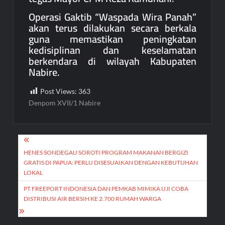
Operasi Gaktib “Waspada Wira Panah”
akan terus dilakukan secara berkala
guna memastikan peningkatan
kedisiplinan dan keselamatan
berkendara di wilayah Kabupaten
Nabire.
Post Views:
363
Denpom XVII/1 Nabire
Post
navigation
HENES SONDEGAU SOROTI PROGRAM MAKANAN BERGIZI
GRATIS DI PAPUA: PERLU DISESUAIKAN DENGAN KEBUTUHAN
LOKAL
PT FREEPORT INDONESIA DAN PEMKAB MIMIKA UJI COBA
DISTRIBUSI AIR BERSIH KE 2.700 RUMAH WARGA