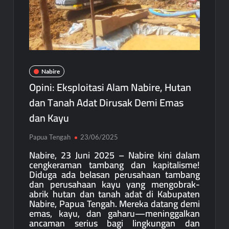
Bupati Mimika Teken Nota Kesepakatan Pembangunan
Gedung Perawatan C2 RSUD Mimika Senilai Rp242 Miliar
Pemkab Intan Jaya Terapkan WFH Setiap Jumat, Aktivitas ASN
Dipantau Secara Daring
Gubernur Meki Nawipa Paparkan Kemajuan Tujuh Program
Nabire
Prioritas Pendidikan Papua Tengah Tahun 2025
Opini: Eksploitasi Alam Nabire, Hutan
dan Tanah Adat Dirusak Demi Emas
dan Kayu
Papua Tengah
23/06/2025
Nabire, 23 Juni 2025 – Nabire kini dalam
cengkeraman tambang dan kapitalisme!
Diduga ada belasan perusahaan tambang
dan perusahaan kayu yang mengobrak-
abrik hutan dan tanah adat di Kabupaten
Nabire, Papua Tengah. Mereka datang demi
emas, kayu, dan gaharu—meninggalkan
ancaman serius bagi lingkungan dan