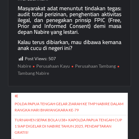
Masyarakat adat menuntut tindakan tegas:
audit total perizinan, penghentian aktivitas
ilegal, dan penegakan prinsip FPIC (Free,
Prior and Informed Consent) demi masa
depan Nabire yang lestari.
Kalau terus dibiarkan, mau dibawa kemana
anak cucu di negeri ini?
Post Views:
507
Nabire
Perusahaan Kayu
Perusahaan Tambang
Tambang Nabire
Post
navigation
POLDA PAPUA TENGAH GELAR ZIARAH KE TMP NABIRE DALAM
RANGKA HARI BHAYANGKARA KE-79
TURNAMEN SEPAK BOLA U38+ KAPOLDA PAPUA TENGAH CUP
1 SIAP DIGELAR DI NABIRE TAHUN 2025, PENDAFTARAN
GRATIS!