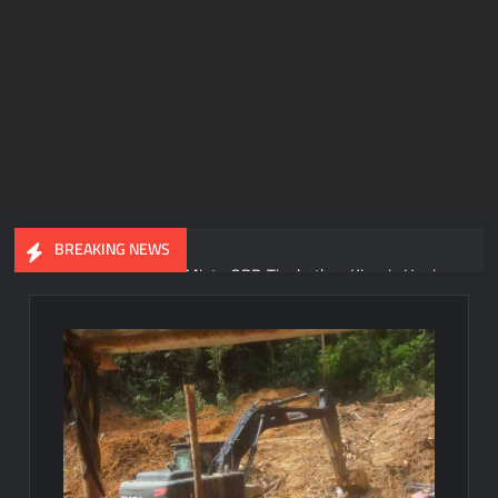
BREAKING NEWS
Gubernur Meki Nawipa Minta OPD Tingkatkan Kinerja Usai
DPR Papua Tengah Setujui Raperda APBD 2025
Gubernur Papua Tengah Tegas! ASN Wajib Terapkan Ber-
AKHLAK dan Beralih ke E-Kinerja Sebelum 2027
Razia Ketat di Pelabuhan Pomako, Aparat Sita 99,2 Liter Sopi
dari Kapal KM Sirimau