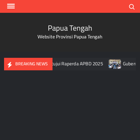
Skip
Search
to
content
Papua Tengah
Website Provinsi Papua Tengah
 DPR Papua Tengah Setujui Raperda APBD 2025
Gubernur Pap
BREAKING NEWS