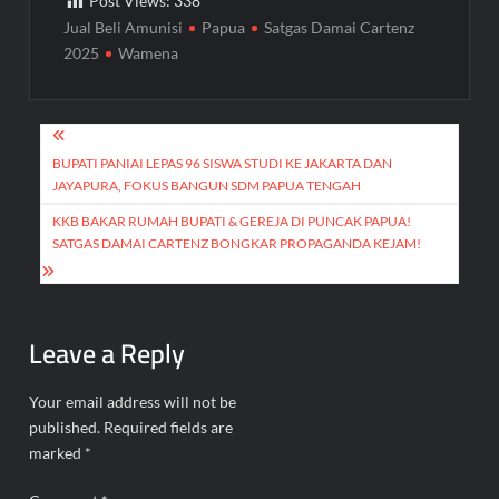
Post Views:
338
Jual Beli Amunisi
Papua
Satgas Damai Cartenz
2025
Wamena
Post
navigation
BUPATI PANIAI LEPAS 96 SISWA STUDI KE JAKARTA DAN
JAYAPURA, FOKUS BANGUN SDM PAPUA TENGAH
KKB BAKAR RUMAH BUPATI & GEREJA DI PUNCAK PAPUA!
SATGAS DAMAI CARTENZ BONGKAR PROPAGANDA KEJAM!
Leave a Reply
Your email address will not be
published.
Required fields are
marked
*